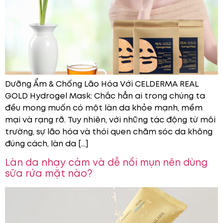
Dưỡng Ẩm & Chống Lão Hóa Với CELDERMA REAL
GOLD Hydrogel Mask: Chắc hẳn ai trong chúng ta
đều mong muốn có một làn da khỏe mạnh, mềm
mại và rạng rỡ. Tuy nhiên, với những tác động từ môi
trường, sự lão hóa và thói quen chăm sóc da không
đúng cách, làn da […]
Làn da nhạy cảm và dễ nổi mụn nên dùng
sữa rửa mặt nào?