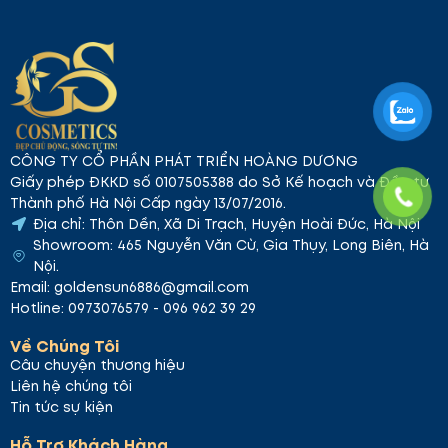
CÔNG TY CỔ PHẦN PHÁT TRIỂN HOÀNG DƯƠNG
Giấy phép ĐKKD số 0107505388 do Sở Kế hoạch và Đầu tư
Thành phố Hà Nội Cấp ngày 13/07/2016.
Địa chỉ: Thôn Dền, Xã Di Trạch, Huyện Hoài Đức, Hà Nội
Showroom: 465 Nguyễn Văn Cừ, Gia Thụy, Long Biên, Hà
Nội.
Email: goldensun6886@gmail.com
Hotline: 0973076579 - 096 962 39 29
Về Chúng Tôi
Câu chuyện thương hiệu
Liên hệ chúng tôi
Tin tức sự kiện
Hỗ Trợ Khách Hàng