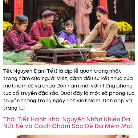
Tết Nguyên Đán (Tết) là dịp lễ quan trọng nhất
trong năm của người Việt, đánh dấu sự kết thúc của
một năm cũ và chào đón năm mới với những phong
tục cổ truyền đặc sắc. Dưới đây là một số phong tục
truyền thống trong ngày Tết Việt Nam: Dọn dẹp và
trang […]
Thời Tiết Hanh Khô: Nguyên Nhân Khiến Da
Nứt Nẻ và Cách Chăm Sóc Để Da Mềm Mại