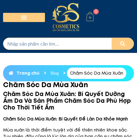
0
Trang chủ
Chăm Sóc Da Mùa Xuân
Blog
Chăm Sóc Da Mùa Xuân
Chăm Sóc Da Mùa Xuân: Bí Quyết Dưỡng
Ẩm Da Và Sản Phẩm Chăm Sóc Da Phù Hợp
Cho Thời Tiết Ẩm
Chăm Sóc Da Mùa Xuân: Bí Quyết Để Làn Da Khỏe Mạnh
Mùa xuân là thời điểm tuyệt vời để thiên nhiên khoe sắc.
Tuy nhiên, đây cũng là lúc làn da của bạn cần sự chăm sóc