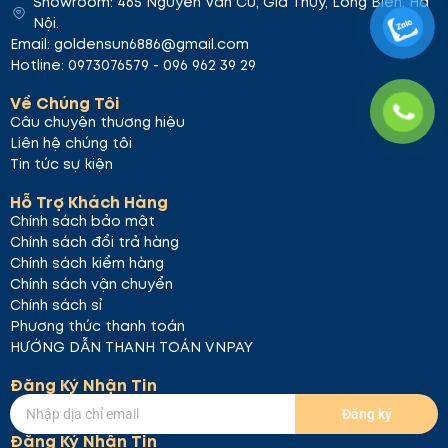
Showroom: 465 Nguyễn Văn Cừ, Gia Thụy, Long Biên, Hà
Nội.
Email: goldensun6886@gmail.com
Hotline: 0973076579 - 096 962 39 29
Về Chúng Tôi
Câu chuyện thương hiệu
Liên hệ chúng tôi
Tin tức sự kiện
Hỗ Trợ Khách Hàng
Chính sách bảo mật
Chính sách đổi trả hàng
Chính sách kiểm hàng
Chính sách vận chuyển
Chính sách sỉ
Phương thức thanh toán
HƯỚNG DẪN THANH TOÁN VNPAY
Đăng Ký Nhận Tin
Đăng ký
Đăng Ký Nhận Tin