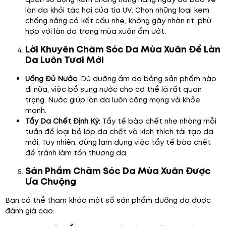
làn da khỏi tác hại của tia UV. Chọn những loại kem
chống nắng có kết cấu nhẹ, không gây nhờn rít, phù
hợp với làn da trong mùa xuân ẩm ướt.
Lời Khuyên Chăm Sóc Da Mùa Xuân Để Làn
Da Luôn Tươi Mới
Uống Đủ Nước
: Dù dưỡng ẩm da bằng sản phẩm nào
đi nữa, việc bổ sung nước cho cơ thể là rất quan
trọng. Nước giúp làn da luôn căng mọng và khỏe
mạnh.
Tẩy Da Chết Định Kỳ
: Tẩy tế bào chết nhẹ nhàng mỗi
tuần để loại bỏ lớp da chết và kích thích tái tạo da
mới. Tuy nhiên, đừng lạm dụng việc tẩy tế bào chết
để tránh làm tổn thương da.
Sản Phẩm Chăm Sóc Da Mùa Xuân Được
Ưa Chuộng
Bạn có thể tham khảo một số sản phẩm dưỡng da được
đánh giá cao: