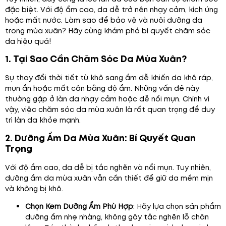
đặc biệt. Với độ ẩm cao, da dễ trở nên nhạy cảm, kích ứng
hoặc mất nước. Làm sao để bảo vệ và nuôi dưỡng da
trong mùa xuân? Hãy cùng khám phá bí quyết chăm sóc
da hiệu quả!
1. Tại Sao Cần Chăm Sóc Da Mùa Xuân?
Sự thay đổi thời tiết từ khô sang ẩm dễ khiến da khô ráp,
mụn ẩn hoặc mất cân bằng độ ẩm. Những vấn đề này
thường gặp ở làn da nhạy cảm hoặc dễ nổi mụn. Chính vì
vậy, việc chăm sóc da mùa xuân là rất quan trọng để duy
trì làn da khỏe mạnh.
2. Dưỡng Ẩm Da Mùa Xuân: Bí Quyết Quan
Trọng
Với độ ẩm cao, da dễ bị tắc nghẽn và nổi mụn. Tuy nhiên,
dưỡng ẩm da mùa xuân vẫn cần thiết để giữ da mềm mịn
và không bị khô.
Chọn Kem Dưỡng Ẩm Phù Hợp
: Hãy lựa chọn sản phẩm
dưỡng ẩm nhẹ nhàng, không gây tắc nghẽn lỗ chân