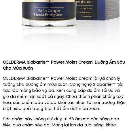
CELDERMA Siabarrier™ Power Moist Cream: Dưỡng Ẩm Sâu
Cho Mùa Xuân
CELDERMA Siabarrier™ Power Moist Cream là lựa chọn lý
tưởng cho dưỡng ẩm mùa xuân. Công nghệ Siabarrier™ tái
tạo lớp màng bảo vệ da. Kem cung cấp độ ẩm tối ưu và
giữ da mềm mịn suốt cả ngày. Chứa thành phần chống oxy
hóa, sản phẩm bảo vệ da khỏi tác nhân từ môi trường. Đặc
biệt hiệu quả trong thời tiết ẩm ướt mùa xuân.
Sản phẩm này không chỉ duy trì độ ẩm mà còn nâng cao
hiệu quả chăm sóc da. Mang lại làn da tươi sáng, khỏe