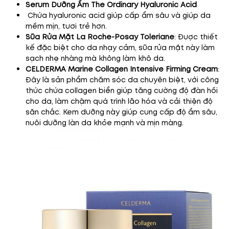
Serum Dưỡng Ẩm The Ordinary Hyaluronic Acid
Chứa hyaluronic acid giúp cấp ẩm sâu và giúp da
mềm mịn, tươi trẻ hơn.
Sữa Rửa Mặt La Roche-Posay Toleriane
: Được thiết
kế đặc biệt cho da nhạy cảm, sữa rửa mặt này làm
sạch nhẹ nhàng mà không làm khô da.
CELDERMA Marine Collagen Intensive Firming Cream
:
Đây là sản phẩm chăm sóc da chuyên biệt, với công
thức chứa collagen biển giúp tăng cường độ đàn hồi
cho da, làm chậm quá trình lão hóa và cải thiện độ
săn chắc. Kem dưỡng này giúp cung cấp độ ẩm sâu,
nuôi dưỡng làn da khỏe mạnh và mịn màng.