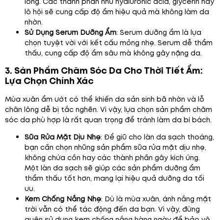
lông. Các thành phần như hyaluronic acid, glycerin hay
lô hội sẽ cung cấp độ ẩm hiệu quả mà không làm da
nhờn.
Sử Dụng Serum Dưỡng Ẩm
: Serum dưỡng ẩm là lựa
chọn tuyệt vời với kết cấu mỏng nhẹ. Serum dễ thẩm
thấu, cung cấp độ ẩm sâu mà không gây nặng da.
3. Sản Phẩm Chăm Sóc Da Cho Thời Tiết Ẩm:
Lựa Chọn Chính Xác
Mùa xuân ẩm ướt có thể khiến da sản sinh bã nhờn và lỗ
chân lông dễ bị tắc nghẽn. Vì vậy, lựa chọn sản phẩm chăm
sóc da phù hợp là rất quan trọng để tránh làm da bí bách.
Sữa Rửa Mặt Dịu Nhẹ
: Để giữ cho làn da sạch thoáng,
bạn cần chọn những sản phẩm sữa rửa mặt dịu nhẹ,
không chứa cồn hay các thành phần gây kích ứng.
Một làn da sạch sẽ giúp các sản phẩm dưỡng ẩm
thẩm thấu tốt hơn, mang lại hiệu quả dưỡng da tối
ưu.
Kem Chống Nắng Nhẹ
: Dù là mùa xuân, ánh nắng mặt
trời vẫn có thể tác động đến da bạn. Vì vậy, đừng
quên sử dụng kem chống nắng hàng ngày để bảo vệ