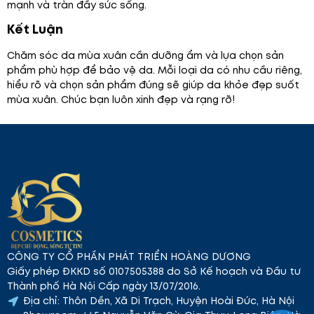
mạnh và tràn đầy sức sống.
Kết Luận
Chăm sóc da mùa xuân cần dưỡng ẩm và lựa chọn sản
phẩm phù hợp để bảo vệ da. Mỗi loại da có nhu cầu riêng,
hiểu rõ và chọn sản phẩm đúng sẽ giúp da khỏe đẹp suốt
mùa xuân. Chúc bạn luôn xinh đẹp và rạng rỡ!
CÔNG TY CỔ PHẦN PHÁT TRIỂN HOÀNG DƯƠNG
Giấy phép ĐKKD số 0107505388 do Sở Kế hoạch và Đầu tư
Thành phố Hà Nội Cấp ngày 13/07/2016.
Địa chỉ: Thôn Dền, Xã Di Trạch, Huyện Hoài Đức, Hà Nội