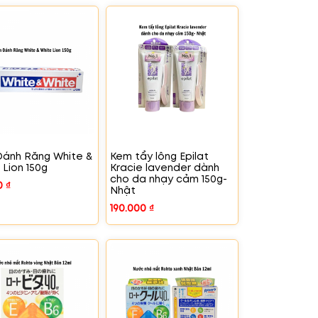
ánh Răng White &
Kem tẩy lông Epilat
 Lion 150g
Kracie lavender dành
cho da nhạy cảm 150g-
0
₫
Nhật
190.000
₫