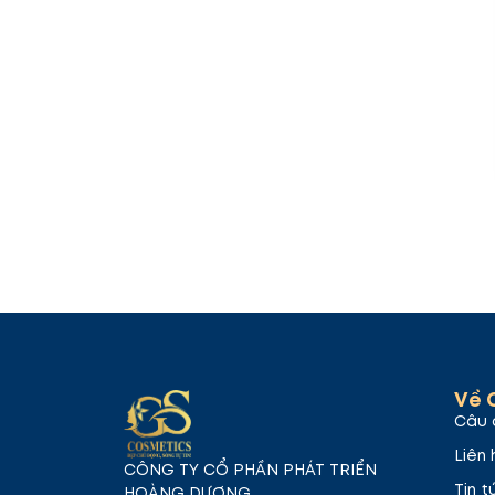
Về 
Câu 
Liên 
CÔNG TY CỔ PHẦN PHÁT TRIỂN
Tin t
HOÀNG DƯƠNG