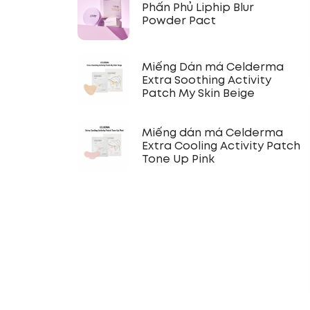
Phấn Phủ Liphip Blur
Powder Pact
Miếng Dán má Celderma
Extra Soothing Activity
Patch My Skin Beige
Miếng dán má Celderma
Extra Cooling Activity Patch
Tone Up Pink