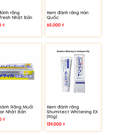
ánh răng
Kem đánh răng Hàn
resh Nhật Bản
Quốc
0
₫
65.000
₫
Đánh Răng Muối
Kem đánh răng
ar Nhật Bản
Shumitect Whitening EX
(90g)
00
₫
139.000
₫