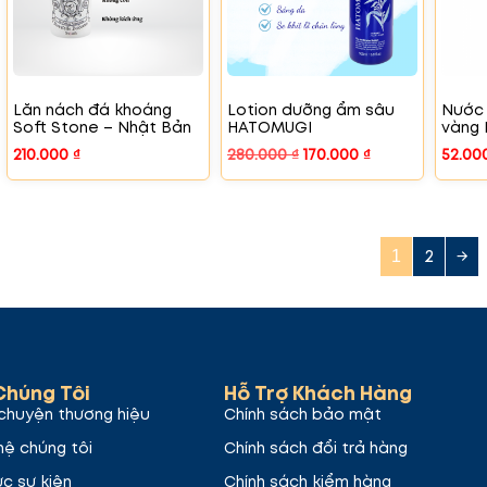
Lăn nách đá khoáng
Lotion dưỡng ẩm sâu
Nước
Soft Stone – Nhật Bản
HATOMUGI
vàng 
210.000
₫
280.000
₫
170.000
₫
52.00
2
→
1
Chúng Tôi
Hỗ Trợ Khách Hàng
chuyện thương hiệu
Chính sách bảo mật
hệ chúng tôi
Chính sách đổi trả hàng
ức sự kiện
Chính sách kiểm hàng