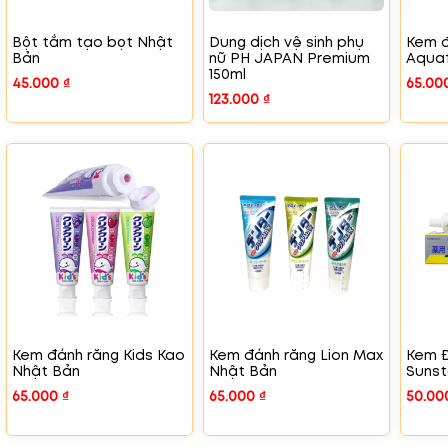
Bột tắm tạo bọt Nhật
Dung dịch vệ sinh phụ
Kem đ
Bản
nữ PH JAPAN Premium
Aquaf
150ml
45.000
₫
65.00
123.000
₫
Kem đánh răng Kids Kao
Kem đánh răng Lion Max
Kem 
Nhật Bản
Nhật Bản
Sunst
65.000
₫
65.000
₫
50.0