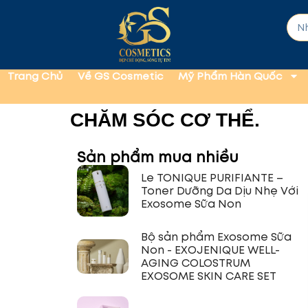
Trang Chủ
Về GS Cosmetic
Mỹ Phẩm Hàn Quốc
CHĂM SÓC CƠ THỂ.
Sản phẩm mua nhiều
Le TONIQUE PURIFIANTE –
Toner Dưỡng Da Dịu Nhẹ Với
Exosome Sữa Non
Bộ sản phẩm Exosome Sữa
Non - EXOJENIQUE WELL-
AGING COLOSTRUM
EXOSOME SKIN CARE SET