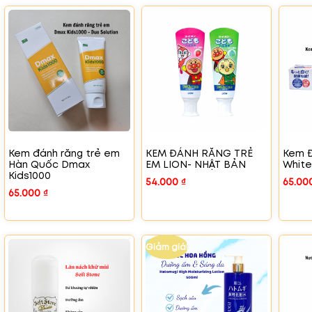
Kem đánh răng trẻ em
KEM ĐÁNH RĂNG TRẺ
Kem Đ
Hàn Quốc Dmax
EM LION- NHẬT BẢN
White
Kids1000
54.000
₫
65.00
65.000
₫
Giảm giá!