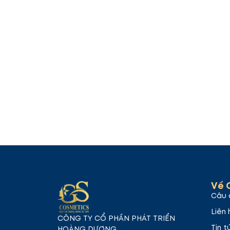
Về 
Câu 
Liên 
CÔNG TY CỔ PHẦN PHÁT TRIỂN
Tin t
HOÀNG DƯƠNG