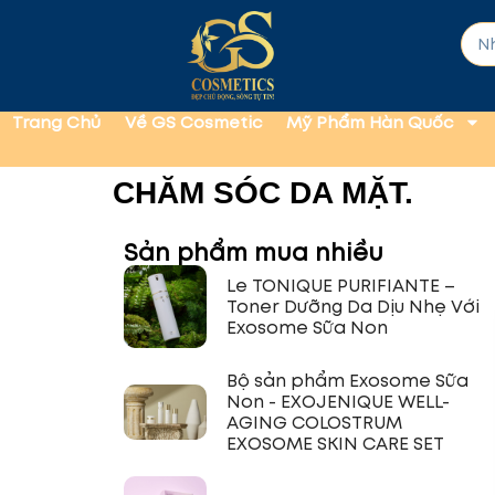
Trang Chủ
Về GS Cosmetic
Mỹ Phẩm Hàn Quốc
CHĂM SÓC DA MẶT.
Sản phẩm mua nhiều
Le TONIQUE PURIFIANTE –
Toner Dưỡng Da Dịu Nhẹ Với
Exosome Sữa Non
Bộ sản phẩm Exosome Sữa
Non - EXOJENIQUE WELL-
AGING COLOSTRUM
EXOSOME SKIN CARE SET