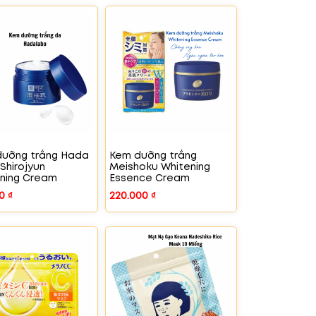
ưỡng trắng Hada
Kem dưỡng trắng
Shirojyun
Meishoku Whitening
ning Cream
Essence Cream
00
₫
220.000
₫