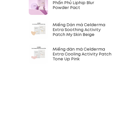
Phấn Phủ Liphip Blur
Powder Pact
Miếng Dán má Celderma
Extra Soothing Activity
Patch My Skin Beige
Miếng dán má Celderma
Extra Cooling Activity Patch
Tone Up Pink