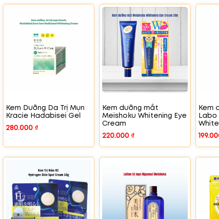
Kem Dưỡng Da Trị Mụn
Kem dưỡng mắt
Kem d
Kracie Hadabisei Gel
Meishoku Whitening Eye
Labo 
Cream
White
280.000
₫
220.000
₫
199.0