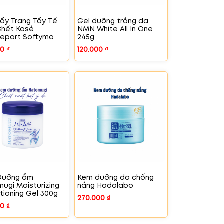
ẩy Trang Tẩy Tế
Gel dưỡng trắng da
Chết Kosé
NMN White All In One
eport Softymo
245g
00
₫
120.000
₫
Dưỡng ẩm
Kem dưỡng da chống
ugi Moisturizing
nắng Hadalabo
tioning Gel 300g
270.000
₫
00
₫