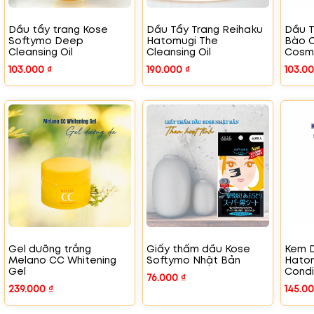
Dầu tẩy trang Kose
Dầu Tẩy Trang Reihaku
Dầu T
Softymo Deep
Hatomugi The
Bào 
Cleansing Oil
Cleansing Oil
Cosm
103.000
₫
190.000
₫
103.0
Gel dưỡng trắng
Giấy thấm dầu Kose
Kem 
Melano CC Whitening
Softymo Nhật Bản
Hatom
Gel
Condi
76.000
₫
239.000
₫
145.0