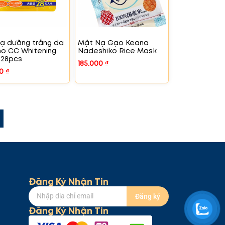
ạ dưỡng trắng da
Mặt Nạ Gạo Keana
o CC Whitening
Nadeshiko Rice Mask
 28pcs
185.000
₫
00
₫
Đăng Ký Nhận Tin
Đăng ký
Đăng Ký Nhận Tin