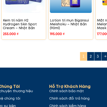
Kem trị nám H2
Lotion trị mụn Bigansui
Mặt n
Hydrogen Skin Spot
Meishoku – Nhật Bản
Melan
Cream – Nhật Bản
(90ml)
Mask
255.000
₫
195.000
₫
177.0
2
3
→
1
Chúng Tôi
Hỗ Trợ Khách Hàng
chuyện thương hiệu
Chính sách bảo mật
hệ chúng tôi
Chính sách đổi trả hàng
ức sự kiện
Chính sách kiểm hàng