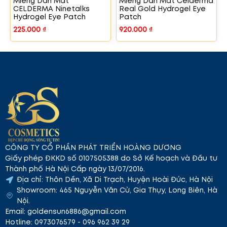
Miếng Dán Mắt
Miếng Dán Mắt Celderma
CELDERMA Ninetalks
Real Gold Hydrogel Eye
Hydrogel Eye Patch
Patch
225.000
₫
920.000
₫
CÔNG TY CỔ PHẦN PHÁT TRIỂN HOÀNG DƯƠNG
Giấy phép ĐKKD số 0107505388 do Sở Kế hoạch và Đầu tư
Thành phố Hà Nội Cấp ngày 13/07/2016.
Địa chỉ: Thôn Dền, Xã Di Trạch, Huyện Hoài Đức, Hà Nội
Showroom: 465 Nguyễn Văn Cừ, Gia Thụy, Long Biên, Hà
Nội.
Email: goldensun6886@gmail.com
Hotline: 0973076579 - 096 962 39 29