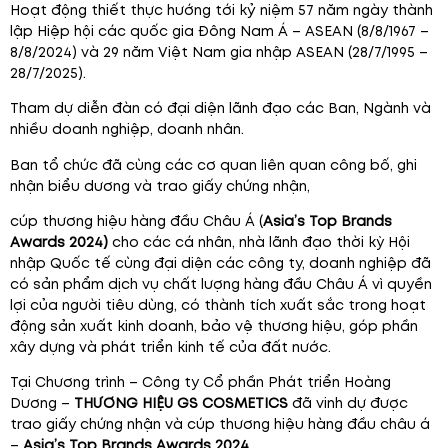
Hoạt động thiết thực hướng tới kỷ niệm 57 năm ngày thành
lập Hiệp hội các quốc gia Đông Nam Á – ASEAN (8/8/1967 –
8/8/2024) và 29 năm Việt Nam gia nhập ASEAN (28/7/1995 –
28/7/2025).
Tham dự diễn đàn có đại diện lãnh đạo các Ban, Ngành và
nhiều doanh nghiệp, doanh nhân.
Ban tổ chức đã cùng các cơ quan liên quan công bố, ghi
nhận biểu dương và trao giấy chứng nhận,
cúp thương hiệu hàng đầu Châu Á (
Asia’s Top Brands
Awards 2024)
cho các cá nhân, nhà lãnh đạo thời kỳ Hội
nhập Quốc tế cùng đại diện các công ty, doanh nghiệp đã
có sản phẩm dịch vụ chất lượng hàng đầu Châu Á vì quyền
lợi của người tiêu dùng, có thành tích xuất sắc trong hoạt
động sản xuất kinh doanh, bảo vệ thương hiệu, góp phần
xây dựng và phát triển kinh tế của đất nước.
Tại Chương trình – Công ty Cổ phần Phát triển Hoàng
Dương –
THƯƠNG HIỆU GS COSMETICS
đã vinh dự được
trao giấy chứng nhận và cúp thương hiệu hàng đầu châu á
–
Asia’s Top Brands Awards 2024