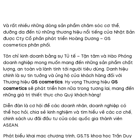
Và rất nhiều những dòng sản phẩm chăm sóc cơ thể,
dưỡng da đến từ những thương hiệu nổi tiếng của Nhật Bản
được Cty Cổ phần phát triển Hoàng Dương – GS
cosmetics phân phối.
Tôn chỉ kinh doanh bằng sự Tử tế – Tận tâm và Hào Phóng
doanh nghiệp mong muốn mang đến những sản phẩm chất
lượng, an toàn và lành tính tới người tiêu dùng. Danh hiệu
chính là sự tin tưởng và ủng hộ của khách hàng đối với
Thương hiệu
GS cosmetics
. Hy vọng Thương hiệu
GS
cosmetics
sẽ phát triển hơn nữa trong tương lai, mang đến
những giá trị thiết thực cho Quý khách hàng!
Diễn đàn là cơ hội để các doanh nhân, doanh nghiệp có
thể học hỏi, chia sẻ kinh nghiệm và tìm hiểu về các cơ chế,
chính sách ưu đãi đầu tư của các quốc gia thành viên
ASEAN.
Phát biểu khai mạc chương trình, GS.TS khoa học Trần Duy