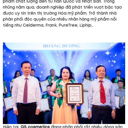
phẩm chất lượng đến từ Hàn Quốc và Nhật Bản. Trong
những năm qua, doanh nghiệp đã phát triển vượt bậc tạo
được uy tín trên thị trường Hóa mỹ phẩm. Trở thành nhà
phân phối độc quyền của nhiều nhãn hàng mỹ phẩm nổi
tiếng như Celderma, Frank, PureTree, Liphip…
Hiện tại,
GS cosmetics
đang phân phối rất nhiều dòng sản