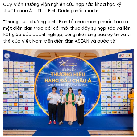
Quý, Viện trưởng Viện nghiên cứu hợp tác khoa học kỹ
thuật châu Á – Thái Bình Dương nhấn mạnh:
“Thông qua chương trình, Ban tổ chức mong muốn tạo ra
một diễn đàn trao đổi cởi mở, thúc đẩy sự hợp tác và liên
kết giữa các doanh nghiệp, cũng như nâng cao uy tín và vị
thế của Việt Nam trên diễn đàn ASEAN và quốc tế”.