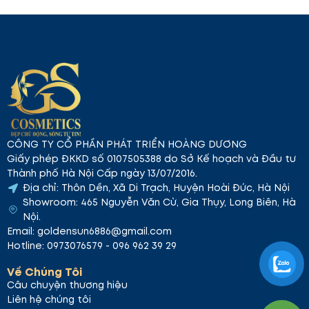
CÔNG TY CỔ PHẦN PHÁT TRIỂN HOÀNG DƯƠNG
Giấy phép ĐKKD số 0107505388 do Sở Kế hoạch và Đầu tư
Thành phố Hà Nội Cấp ngày 13/07/2016.
Địa chỉ: Thôn Dền, Xã Di Trạch, Huyện Hoài Đức, Hà Nội
Showroom: 465 Nguyễn Văn Cừ, Gia Thụy, Long Biên, Hà
Nội.
Email: goldensun6886@gmail.com
Hotline: 0973076579 - 096 962 39 29
Về Chúng Tôi
Câu chuyện thương hiệu
Liên hệ chúng tôi