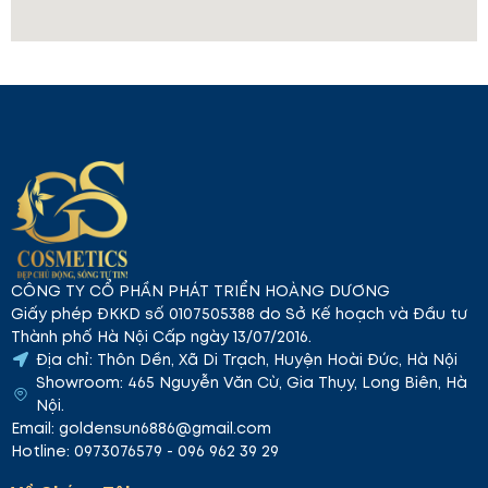
CÔNG TY CỔ PHẦN PHÁT TRIỂN HOÀNG DƯƠNG
Giấy phép ĐKKD số 0107505388 do Sở Kế hoạch và Đầu tư
Thành phố Hà Nội Cấp ngày 13/07/2016.
Địa chỉ: Thôn Dền, Xã Di Trạch, Huyện Hoài Đức, Hà Nội
Showroom: 465 Nguyễn Văn Cừ, Gia Thụy, Long Biên, Hà
Nội.
Email: goldensun6886@gmail.com
Hotline: 0973076579 - 096 962 39 29