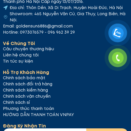
Thành phố Hà Nội Cấp ngày 13/07/2016.
Địa chỉ: Thôn Dền, Xã Di Trạch, Huyện Hoài Đức, Hà Nội
Showroom: 465 Nguyễn Văn Cừ, Gia Thụy, Long Biên, Hà
Nội.
Email: goldensun6886@gmail.com
Hotline: 0973076579 - 096 962 39 29
Về Chúng Tôi
Câu chuyện thương hiệu
Liên hệ chúng tôi
Tin tức sự kiện
Hỗ Trợ Khách Hàng
Chính sách bảo mật
Chính sách đổi trả hàng
Chính sách kiểm hàng
Chính sách vận chuyển
Chính sách sỉ
Phương thức thanh toán
HƯỚNG DẪN THANH TOÁN VNPAY
Đăng Ký Nhận Tin