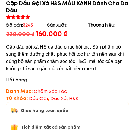
Cặp Dầu Gội Xả H&S MÀU XANH Dành Cho Da
Dầu
Đã bán:
3245
Sản xuất:
Thương hiệu:
160.000
₫
220.000
₫
Cặp dầu gội xả HS da dầu phục hồi tóc. Sản phẩm bổ
sung thêm dưỡng chất, phục hồi tóc hư tổn nên sau khi
dùng bộ sản phẩm chăm sóc tóc H&S, mái tóc của bạn
không chỉ sạch gàu mà còn rất mềm mượt.
Hết hàng
Danh Mục:
Chăm Sóc Tóc.
Từ Khóa:
,
,
Dầu Gội
Dầu Xả
H&s
Giao hàng toàn quốc
Tích điểm tất cả sản phẩm