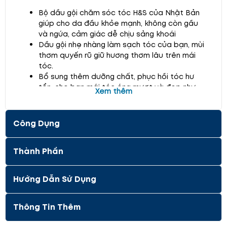
Bộ dầu gội chăm sóc tóc H&S của Nhật Bản
giúp cho da đầu khỏe mạnh, không còn gầu
và ngứa, cảm giác dễ chịu sảng khoái
Dầu gội nhẹ nhàng làm sạch tóc của bạn, mùi
thơm quyến rũ giữ hương thơm lâu trên mái
tóc.
Bổ sung thêm dưỡng chất, phục hồi tóc hư
tổn, cho bạn mái tóc óng mượt và đẹp như
Xem thêm
mong đợi.
Bộ dầu gội H&S là hàng made in Thailand,
nhưng lại bán rất phổ biến ở Nhật. Sản xuất
Công Dụng
theo tiêu chuẩn nội địa của Nhật nên chất
lượng hông thua kém gì hàng sản xuất tại
Thành Phần
Nhật.
Mùa đông ít gội đầu hơn, thời tiết lại khô hanh
nên hay có gàu, dầu gội HS xanh lá cây trị gàu
Hướng Dẫn Sử Dụng
là lựa chọn hoàn hảo cho mái tóc của bạn.
Trị sạch gàu mà tóc vẫn rất mềm mại. Không
bao giờ có chuyện tóc bị xơ chẻ ngọn.
Thông Tin Thêm
3. THÀNH PHẦN: