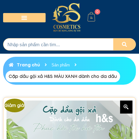
0
Trang chủ
Sản phẩm
Cặp dầu gội xả H&S MÀU XANH dành cho da dầu
Giảm giá!