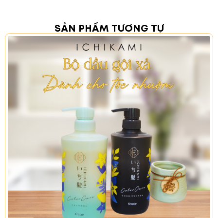
DẦU GỘI:
Thành phần hoạt chất: kẽm pyrithione
lỏng Các thành phần khác: nước tinh khiết, rượu
SẢN PHẨM TƯƠNG TỰ
benzyl, O-[2-hydroxy-3-(trimethylammonio)propyl]
guar gum clorua, natri benzoat, natri clorua, natri
polyoxyetylen lauryl ether sulfat, nước Natri oxit,
anhydrous citric acid, chất lỏng
methylchloroisothiazolinone/ methylisothiazolinone,
natri lauryl sulfat, hương liệu, axit béo dầu dừa
monoethanolamide, cetanol, natri citrat, chất lỏng
amoni xylenesulfonate, methylpolysiloxane polyme
hóa cao, Ethylene glycol distearate, axit
hydrochloric
DẦU XẢ:
Hoạt chất: kẽm pyrithione lỏng
Các thành phần khác: nước tinh khiết,
alkyltrimethylammonium chloride, cetanol,
methylpolysiloxane trùng hợp cao (1), rượu stearyl,
methylchloroisothiazolinone/ methylisothiazolinone
lỏng, rượu benzyl, hương thơm, anhydrous citric acid,
phenoxyethanol, axit kẽm, magiê L-aspartate,
gluconat đồng, bột ngọc trai
4. HƯỚNG DẪN SỬ DỤNG: