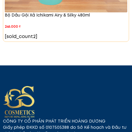
Làm ướt tóc
Lấy một lượng dầu gội ra tay và thêm chút
Bộ Dầu Gội Xả Ichikami Airy & Silky 480ml
nước để tạo bọt
Cho dầu gội lên tóc và gội sạch với nước
245.000
₫
Sau khi gội đầu xong hãy lấy dầu xả ra tay và
[sold_count2]
nhẹ nhàng xoa lên tóc và massage nhẹ nhàng
khoảng 5 phút
Xả sạch với nước là xong rồi nhé !
CÔNG TY CỔ PHẦN PHÁT TRIỂN HOÀNG DƯƠNG
Giấy phép ĐKKD số 0107505388 do Sở Kế hoạch và Đầu tư