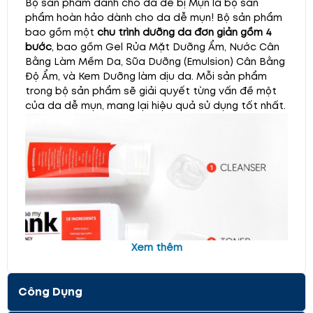
Bộ sản phẩm dành cho da dễ bị Mụn là bộ sản
phẩm hoàn hảo dành cho da dễ mụn! Bộ sản phẩm
bao gồm một
chu trình dưỡng da đơn giản gồm 4
bước
, bao gồm Gel Rửa Mặt Dưỡng Ẩm, Nước Cân
Bằng Làm Mềm Da, Sữa Dưỡng (Emulsion) Cân Bằng
Độ Ẩm, và Kem Dưỡng làm dịu da. Mỗi sản phẩm
trong bộ sản phẩm sẽ giải quyết từng vấn đề một
của da dễ mụn, mang lại hiệu quả sử dụng tốt nhất.
Xem thêm
Công Dụng