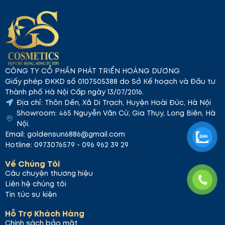
CÔNG TY CỔ PHẦN PHÁT TRIỂN HOÀNG DƯƠNG
Giấy phép ĐKKD số 0107505388 do Sở Kế hoạch và Đầu tư
Thành phố Hà Nội Cấp ngày 13/07/2016.
Địa chỉ: Thôn Dền, Xã Di Trạch, Huyện Hoài Đức, Hà Nội
Showroom: 465 Nguyễn Văn Cừ, Gia Thụy, Long Biên, Hà
Nội.
Email: goldensun6886@gmail.com
Hotline: 0973076579 - 096 962 39 29
Về Chúng Tôi
Câu chuyện thương hiệu
Liên hệ chúng tôi
Tin tức sự kiện
Hỗ Trợ Khách Hàng
Chính sách bảo mật