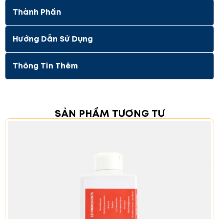
Thành Phần
Hướng Dẫn Sử Dụng
Thông Tin Thêm
Lợi ích của sản phẩm:
SẢN PHẨM TƯƠNG TỰ
Cách sử dụng Bộ sản phẩm dành cho
da dễ bị Mụn:
Bước 1: Gel Rửa Mặt Dưỡng Ẩm:
Không
cần làm ướt mặt với nước. Lấy một lượng
vừa đủ và mát xa nhẹ nhàng lên da. Rửa
sạch bằng nước ấm.