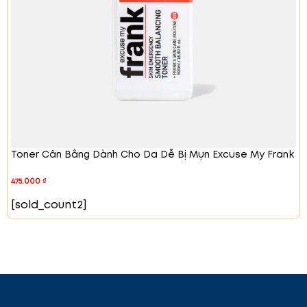
Bước 2: Nước cân bằng da
: Sau khi rửa
mặt, thoa đều nước cân bằng lên mặt
và cổ.
Bước 3: Sữa Dưỡng (Emulsion) Cân Bằng
Độ Ẩm:
Thoa một lượng vừa đủ sữa
dưỡng và mát xa lên da cho đến khi sản
phẩm thấm đều vào da.
Bước 4: Kem Dưỡng làm dịu da:
Lấy một
lượng vừa đủ và thoa đều lên mặt và cổ.
Toner Cân Bằng Dành Cho Da Dễ Bị Mụn Excuse My Frank
Thoa 2-3 lớp để cung cấp thêm độ ẩm
cho da.
475.000
₫
Vì sao sản phẩm được yêu thích:
[sold_count2]
Sản phẩm Thuần chay 100%, đạt chứng nhận
EWG Green Grade.
Bao bì Tối Giản, dễ dàng tái
chế.
Không thử nghiệm trên động vật
Beauty
Clean -
Xu hướng làm đẹp Sạch
Dưỡng ẩm tức
thì. ✔ Phù hợp cho da nhạy cảm và dễ mụn