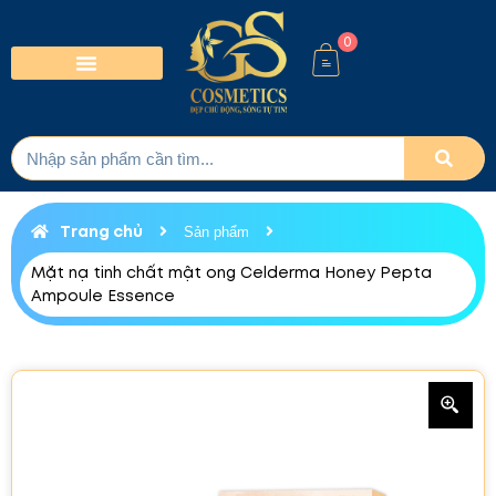
0
Trang chủ
Sản phẩm
Mặt nạ tinh chất mật ong Celderma Honey Pepta
Ampoule Essence