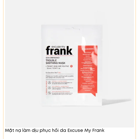
Adenosine
: Giảm nếp nhăn và cải thiện dấu
hiệu lão hóa, mang lại làn da săn chắc.
Peptide
: Tăng cường độ đàn hồi, làm giảm sự
xuất hiện của nếp nhăn.
Natri Hyaluronate
: Cung cấp độ ẩm và giúp
da luôn tươi sáng, mịn màng.
Mặt nạ làm dịu phục hồi da Excuse My Frank