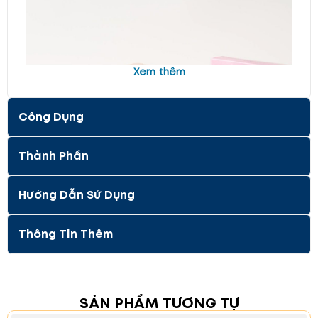
Xem thêm
Công Dụng
Thành Phần
Hướng Dẫn Sử Dụng
Thông Tin Thêm
Thành Phần Chính
SẢN PHẨM TƯƠNG TỰ
Chiết Xuất Mật Ong
: Mật ong dưỡng ẩm sâu,
giúp da mềm mịn và sáng bóng.