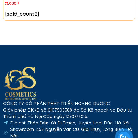
75.000
₫
[sold_count2]
Những Lưu Ý Khi Sử Dụng
Tránh vùng mắt và miệng
: Không để mặt nạ
tiếp xúc với vùng mắt và miệng.
Kiểm tra thành phần
: Trước khi sử dụng, kiểm
tra thành phần để tránh dị ứng.
Thời gian sử dụng
: Sử dụng 1-2 lần mỗi tuần để
đạt hiệu quả tốt nhất.
Chứng Nhận An Toàn
Mặt nạ Celderma Honey Pepta Ampoule Essence
là sản phẩm mỹ phẩm chức năng đã được kiểm định.
Sản phẩm được đánh giá và đảm bảo an toàn cho
người sử dụng.
Hướng Dẫn Sử Dụng
CÔNG TY CỔ PHẦN PHÁT TRIỂN HOÀNG DƯƠNG
Chuẩn bị da
: Rửa mặt sạch và dùng toner để
Giấy phép ĐKKD số 0107505388 do Sở Kế hoạch và Đầu tư
cân bằng độ ẩm.
Thành phố Hà Nội Cấp ngày 13/07/2016.
Sử dụng mặt nạ
: Đắp mặt nạ lên mặt, tránh
Địa chỉ: Thôn Dền, Xã Di Trạch, Huyện Hoài Đức, Hà Nội
vùng mắt và miệng.
Showroom: 465 Nguyễn Văn Cừ, Gia Thụy, Long Biên, Hà
Thư giãn
: Để mặt nạ trên da từ 10-20 phút để
Nội.