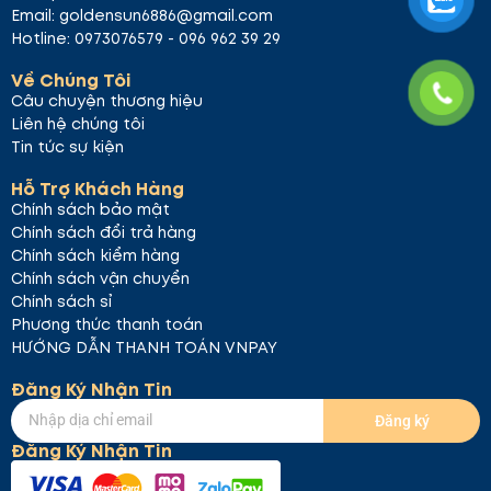
dưỡng chất thẩm thấu.
Email: goldensun6886@gmail.com
Hoàn tất quy trình
: Xoa đều tinh chất còn lại
Hotline: 0973076579 - 096 962 39 29
trên da để dưỡng chất thẩm thấu sâu hơn.
Kết Luận
Về Chúng Tôi
Câu chuyện thương hiệu
Mặt nạ Celderma Honey Pepta Ampoule Essence
Liên hệ chúng tôi
là lựa chọn lý tưởng cho những ai muốn chăm sóc
Tin tức sự kiện
da. Sản phẩm giúp cải thiện làn da, giảm nếp nhăn
Hỗ Trợ Khách Hàng
và mang lại cảm giác mềm mại, mịn màng.
Chính sách bảo mật
Chính sách đổi trả hàng
Chính sách kiểm hàng
Chính sách vận chuyển
Chính sách sỉ
Phương thức thanh toán
HƯỚNG DẪN THANH TOÁN VNPAY
Đăng Ký Nhận Tin
Đăng ký
Đăng Ký Nhận Tin