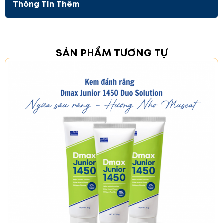
Thông Tin Thêm
Hydrochloride, Tocopherol Acetate
L-Menthol, hương cam quýt, hương chanh
Natri Cocoyl Glutamate, Nước tinh khiết
Công Dụng
SẢN PHẨM TƯƠNG TỰ
Giữ răng trắng và chắc khỏe
: Giúp làm sạch
răng, duy trì sự trắng sáng và khỏe mạnh.
Giữ khoang miệng sạch sẽ
: Ngăn ngừa mảng
bám, vi khuẩn và mùi hôi miệng.
Cảm giác sảng khoái
: Mang lại cảm giác tươi
mới, mát lạnh nhờ hương chanh tươi mát.
Ngăn ngừa sâu răng
: Với thành phần fluoride,
kem đánh răng giúp ngăn ngừa sâu răng hiệu
quả.
Tăng hiệu quả thẩm mỹ
: Duy trì vẻ ngoài sáng
bóng và tự tin cho nụ cười của bạn.
Loại bỏ mảng bám
: Giúp chống mảng bám và
bảo vệ sức khỏe răng miệng.
Hướng Dẫn Sử Dụng