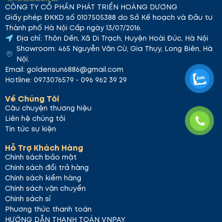
Liên Hệ Mua Hàng
CÔNG TY CỔ PHẦN PHÁT TRIỂN HOÀNG DƯƠNG
Giấy phép ĐKKD số 0107505388 do Sở Kế hoạch và Đầu tư
Quý khách vui lòng liên hệ GS Cosmetics để mua
Thành phố Hà Nội Cấp ngày 13/07/2016.
hàng:
Địa chỉ
: 465 Nguyễn Văn Cừ, Gia Thụy, Long
Địa chỉ: Thôn Dền, Xã Di Trạch, Huyện Hoài Đức, Hà Nội
Biên, Hà Nội.
Hotline
: 0969 623 629
Email
:
Showroom: 465 Nguyễn Văn Cừ, Gia Thụy, Long Biên, Hà
marketing@gsvn.vn
Shopee:
GS Cosmetics
Cảm ơn
Nội.
Quý khách đã ghé thăm gian hàng của chúng tôi.
Email: goldensun6886@gmail.com
Chúc Quý khách một ngày vui vẻ!
Hotline: 0973076579 - 096 962 39 29
Về Chúng Tôi
Câu chuyện thương hiệu
Liên hệ chúng tôi
Tin tức sự kiện
Hỗ Trợ Khách Hàng
Chính sách bảo mật
Chính sách đổi trả hàng
Chính sách kiểm hàng
Chính sách vận chuyển
Chính sách sỉ
Phương thức thanh toán
HƯỚNG DẪN THANH TOÁN VNPAY