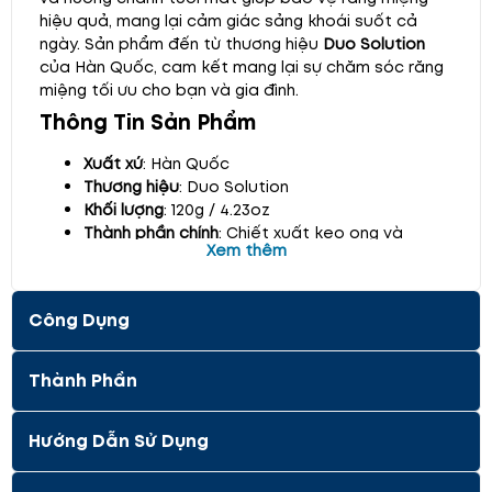
hiệu quả, mang lại cảm giác sảng khoái suốt cả
ngày. Sản phẩm đến từ thương hiệu
Duo Solution
của Hàn Quốc, cam kết mang lại sự chăm sóc răng
miệng tối ưu cho bạn và gia đình.
Thông Tin Sản Phẩm
Xuất xứ
: Hàn Quốc
Thương hiệu
: Duo Solution
Khối lượng
: 120g / 4.23oz
Thành phần chính
: Chiết xuất keo ong và
Xem thêm
hương chanh tươi mát
Thành phần hoạt chất
: Silicon Dioxide, Natri
Monofluorophosphate
Công Dụng
Thành phần phụ gia
:
Chiết xuất keo ong (SEEP-10)
Carboxymethyl Cellulose Natri
Thành Phần
Dung dịch D-Sorbitol
Chiết xuất trà xanh, chiết xuất lô hội
Hướng Dẫn Sử Dụng
Chiết xuất hạt bưởi, xylitol
Cỏ ngọt stevia đã xử lý enzyme
Natri Bicarbonate, Pyridoxine