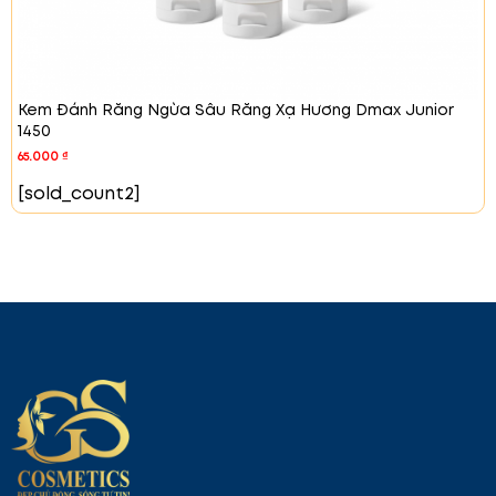
Cách dùng
: Lấy một lượng kem đánh răng vừa
đủ lên bàn chải và đánh răng như bình thường.
Súc miệng sạch
sau khi sử dụng.
Lưu Ý Khi Sử Dụng
Kem Đánh Răng Ngừa Sâu Răng Xạ Hương Dmax Junior
1450
Hàm lượng fluoride
: Kem đánh răng này chứa
990ppm fluoride.
65.000
₫
Cẩn thận khi nuốt
: Không nuốt kem đánh răng.
[sold_count2]
Sau khi sử dụng, hãy súc miệng thật sạch.
Cảnh báo sử dụng quá mức
: Sử dụng quá
nhiều kem đánh răng có thể gây tổn thương
cho nướu và miệng.
Đối với trẻ em dưới 6 tuổi
: Dùng một lượng nhỏ
kem đánh răng (cỡ hạt đậu) cho mỗi chiếc
răng và sử dụng dưới sự giám sát của người
lớn để tránh nuốt phải.
Khi trẻ nuốt phải lượng lớn
: Nếu trẻ nuốt phải
một lượng lớn, hãy tham khảo ý kiến bác sĩ
hoặc nha sĩ ngay lập tức.
Bảo quản xa tầm tay trẻ em
: Để xa tầm tay
trẻ em dưới 6 tuổi.