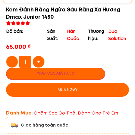
Kem Đánh Răng Ngừa Sâu Răng Xạ Hương
Dmax Junior 1450
Đã bán:
Sản
Hàn
Thương
Duo
xuất:
Quốc
hiệu:
Solution
65.000
₫
-
+
THÊM VÀO GIỎ HÀNG
MUA NGAY
Danh Mục:
,
Chăm Sóc Cơ Thể
Dành Cho Trẻ Em
Giao hàng toàn quốc