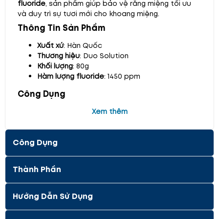
fluoride
, sản phẩm giúp bảo vệ răng miệng tối ưu
và duy trì sự tươi mới cho khoang miệng.
Thông Tin Sản Phẩm
Xuất xứ
: Hàn Quốc
Thương hiệu
: Duo Solution
Khối lượng
: 80g
Hàm lượng fluoride
: 1450 ppm
Công Dụng
Giữ răng trắng sáng
Xem thêm
: Sản phẩm giúp làm sạch
và duy trì sự trắng sáng cho răng.
Giữ miệng sạch sẽ
: Ngăn ngừa vi khuẩn và
Công Dụng
mảng bám, bảo vệ khoang miệng khỏi các tác
nhân gây hại.
Làm mới khoang miệng
: Mang lại cảm giác tươi
Thành Phần
mát, sảng khoái suốt cả ngày.
Ngăn ngừa sâu răng
: Hàm lượng fluoride giúp
ngăn ngừa sâu răng hiệu quả.
Hướng Dẫn Sử Dụng
Loại bỏ hôi miệng
: Giảm mùi hôi miệng, giúp
bạn tự tin giao tiếp.