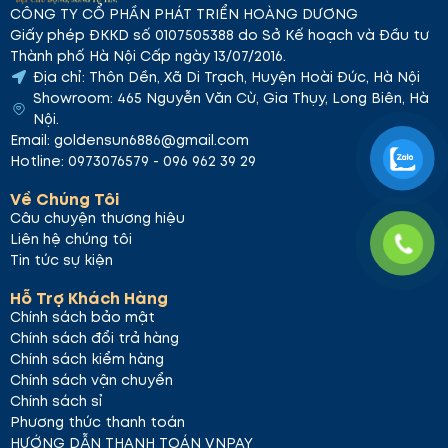
Liên Hệ Mua Hàng
CÔNG TY CỔ PHẦN PHÁT TRIỂN HOÀNG DƯƠNG
Giấy phép ĐKKD số 0107505388 do Sở Kế hoạch và Đầu tư
Quý khách vui lòng liên hệ GS Cosmetics để mua
Thành phố Hà Nội Cấp ngày 13/07/2016.
Kem Đánh Răng Ngừa Sâu Răng Xạ Hương Dmax
Địa chỉ: Thôn Dền, Xã Di Trạch, Huyện Hoài Đức, Hà Nội
Junior 1450
:
Địa chỉ
: 465 Nguyễn Văn Cừ, Gia Thụy,
Showroom: 465 Nguyễn Văn Cừ, Gia Thụy, Long Biên, Hà
Long Biên, Hà Nội.
Hotline
: 0969 623 629
Email
:
Nội.
marketing@gsvn.vn
Shopee:
GS Cosmetics
Cảm ơn
Email: goldensun6886@gmail.com
Quý khách đã ghé thăm gian hàng của chúng tôi.
Hotline: 0973076579 - 096 962 39 29
Chúc Quý khách một ngày vui vẻ!
Về Chúng Tôi
Câu chuyện thương hiệu
Liên hệ chúng tôi
Tin tức sự kiện
Hỗ Trợ Khách Hàng
Chính sách bảo mật
Chính sách đổi trả hàng
Chính sách kiểm hàng
Chính sách vận chuyển
Chính sách sỉ
Phương thức thanh toán
HƯỚNG DẪN THANH TOÁN VNPAY