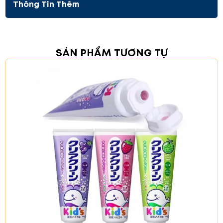
Thông Tin Thêm
Phòng ngừa viêm nướu và viêm nha chu
: Hỗ trợ
ngăn ngừa các vấn đề về nướu và bệnh nha
chu.
Loại bỏ mảng bám
: Giúp chống mảng bám,
bảo vệ răng miệng khỏe mạnh.
SẢN PHẨM TƯƠNG TỰ
Thành Phần
Fluoride
: Giúp ngăn ngừa sâu răng và bảo vệ
men răng.
Tocopherol Acetate (Vitamin E)
: Bảo vệ mô
nướu và tăng cường sức khỏe miệng.
Phụ gia
:
Glycerin đậm đặc
Dung dịch sorbitol
Stevia (xử lý enzym)
Xanthan gum
Carboxymethyl cellulose
Chiết xuất lô hội, cây xô thơm, bạch đàn,
calendula, bưởi
Hydroxyapatite
Natri cocoyl glutamate, lauroyl