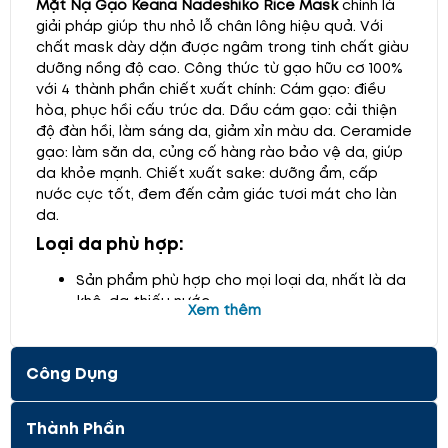
Mặt Nạ Gạo Keana Nadeshiko Rice Mask
chính là
giải pháp giúp thu nhỏ lỗ chân lông hiệu quả. Với
chất mask dày dặn được ngâm trong tinh chất giàu
dưỡng nồng độ cao. Công thức từ gạo hữu cơ 100%
với 4 thành phần chiết xuất chính:
Cám gạo: điều
hòa, phục hồi cấu trúc da. Dầu cám gạo: cải thiện
độ đàn hồi, làm sáng da, giảm xỉn màu da. Ceramide
gạo: làm săn da, củng cố hàng rào bảo vệ da, giúp
da khỏe mạnh. Chiết xuất sake: dưỡng ẩm, cấp
nước cực tốt, đem đến cảm giác tươi mát cho làn
da.
Loại da phù hợp:
Sản phẩm phù hợp cho mọi loại da, nhất là da
khô, da thiếu nước
Xem thêm
Công dụng nổi bật Mặt Nạ Gạo Keana
Nadeshiko Rice Mask :
Công Dụng
Dưỡng ẩm da, cấp nước cực tốt, đem đến
cảm giác tươi mát cho làn da
Thành Phần
Giảm nhờn và thu nhỏ lỗ chân lông