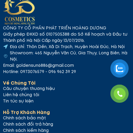
CÔNG TY CỔ PHẦN PHÁT TRIỂN HOÀNG DƯƠNG
Giấy phép ĐKKD số 0107505388 do Sở Kế hoạch và Đầu tư
Thành phố Hà Nội Cấp ngày 13/07/2016.
Địa chỉ: Thôn Dền, Xã Di Trạch, Huyện Hoài Đức, Hà Nội
Showroom: 465 Nguyễn Văn Cừ, Gia Thụy, Long Biên, Hà
Nội.
Email: goldensun6886@gmail.com
Hotline: 0973076579 - 096 962 39 29
Về Chúng Tôi
Câu chuyện thương hiệu
Liên hệ chúng tôi
Tin tức sự kiện
Hỗ Trợ Khách Hàng
Chính sách bảo mật
Chính sách đổi trả hàng
Chính sách kiểm hàng