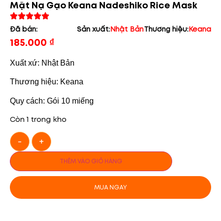
Mặt Nạ Gạo Keana Nadeshiko Rice Mask
Đã bán:
Sản xuất:
Nhật Bản
Thương hiệu:
Keana
185.000
₫
Xuất xứ: Nhật Bản
Thương hiệu: Keana
Quy cách: Gói 10 miếng
Còn 1 trong kho
-
+
THÊM VÀO GIỎ HÀNG
MUA NGAY