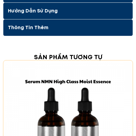
Giúp tẩy tế bào chết nhẹ nhàng
Có khả năng trị mụn đầu đen và làm mờ vết
Hướng Dẫn Sử Dụng
thâm, giúp da mặt căng bóng và mịn màng
Thành phần cám gạo 100% nguyên chất giúp
Thông Tin Thêm
sáng da, giữ độ ẩm cho da mà vẫn rất an
toàn, lành tính, không gây kích ứng cho da.
Được kiểm nghiệm an toàn với làn da nhạy
cảm.
SẢN PHẨM TƯƠNG TỰ
Bảo quản:
Sau khi mở túi, kéo miệng kín và bảo quản trong
ngăn mát tủ lạnh
Quy cách đóng gói
:
10 miếng
Xuất
xứ thương hiệu:
Nhật Bản
Thương hiệu:
Keana
Nadeshiko
Sản xuất tại:
Nhật Bản