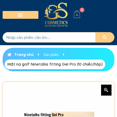
0
Trang chủ
Sản phẩm
Mặt nạ golf Ninetalks fitting Gel Pro (10 chiếc/hộp)