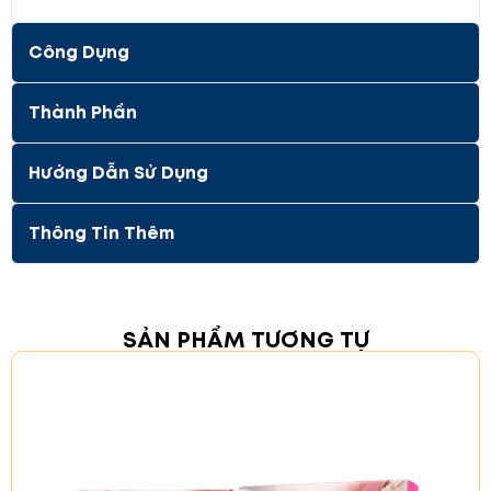
mang lại hiệu quả nâng cơ ấn tượng.
Chăm sóc chuyên sâu cho vùng nhạy cảm
:
Công Dụng
Bảo vệ và bám chặt vào các vùng dưới mắt,
mũi và má, những khu vực dễ bị tác động từ
Thành Phần
môi trường, giúp thắt chặt và bảo vệ làn da.
Hướng Dẫn Sử Dụng
Thông Tin Thêm
SẢN PHẨM TƯƠNG TỰ