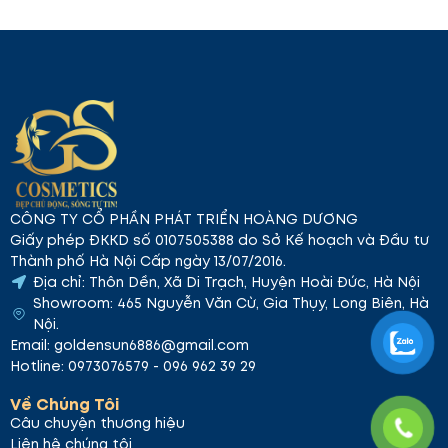
CÔNG TY CỔ PHẦN PHÁT TRIỂN HOÀNG DƯƠNG
Giấy phép ĐKKD số 0107505388 do Sở Kế hoạch và Đầu tư
Thành phố Hà Nội Cấp ngày 13/07/2016.
3. Thành phần đặc biệt
Địa chỉ: Thôn Dền, Xã Di Trạch, Huyện Hoài Đức, Hà Nội
Showroom: 465 Nguyễn Văn Cừ, Gia Thụy, Long Biên, Hà
Nọc ong
: Chứa 40 hợp chất như Melittin,
Nội.
Apamin và nhiều hơn nữa, giúp làm dịu và cải
Email: goldensun6886@gmail.com
thiện tình trạng da nhanh chóng.
Hotline: 0973076579 - 096 962 39 29
Nước (Aqua), Glycerin, Gelatin, Natri
Polyacrylate, 1,2-Hexanediol, Rượu Polyvinyl,
Về Chúng Tôi
và nhiều thành phần dưỡng chất khác như
Câu chuyện thương hiệu
Collagen, Chiết xuất Hippophae Rhamnoides,
Liên hệ chúng tôi