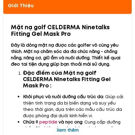
Giới Thiệu
Mặt nạ golf CELDERMA Ninetalks
Fitting Gel Mask Pro
Đây là dòng mặt nạ được các golfer vô cùng yêu
thích. Mặt nạ chăm sóc da đa chức năng - chống
nắng, nâng cơ, giữ ẩm và nuôi dưỡng. Thiết kế quai
đeo tai tiện dụng giúp bạn thoải mái sử dụng.
Đặc điểm của Mặt nạ golf
CELDERMA Ninetalks Fitting Gel
Mask Pro :
Khôi phục và nuôi dưỡng cấu trúc da
: Giúp cải
thiện tình trạng da bị biến dạng và suy yếu
theo thời gian, dựa trên các mẫu cấu trúc da
được phóng đại dưới kính hiển vi.
Chứa 9
peptide
và nọc ong
: Cung cấp dưỡng
chất đặc biệt cho vùng hàm, thường xuyên
Xem thêm
phải đối mặt với tình trạng chảy xệ do lão hóa,