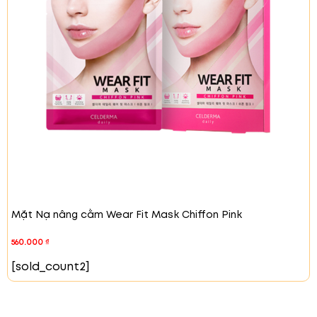
2.
Lợi ích nổi bật
Phục hồi và nuôi dưỡng cấu trúc da lão hóa.
Cảm hứng từ cấu trúc da phóng đại giúp đạt
hiệu quả tối ưu.
Chứa 9 peptide mạnh mẽ và nọc ong tự nhiên.
Chăm sóc chuyên sâu cho vùng hàm bị chảy
xệ.
Bảo vệ hiệu quả cho vùng dưới mắt, mũi và
má.
Giúp thắt chặt và bảo vệ làn da mỏng manh
khỏi tác động bên ngoài.
Mặt Nạ nâng cằm Wear Fit Mask Chiffon Pink
560.000
₫
[sold_count2]