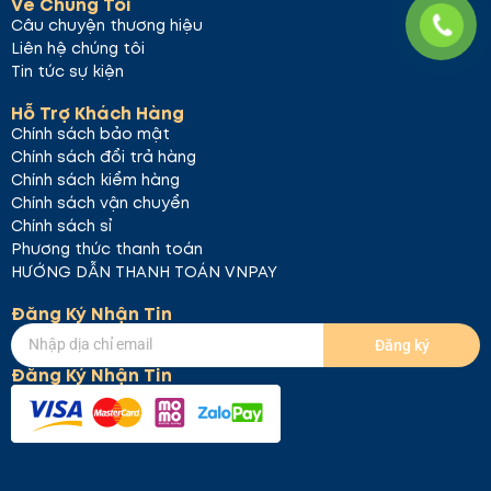
Về Chúng Tôi
Cosmetics – Đẹp chủ động, Sống tự tin!
465
Câu chuyện thương hiệu
Nguyễn Văn Cừ, Gia Thụy, Long Biên, Hà Nội.
Liên hệ chúng tôi
Hotline: 0969 623 629 Cảm ơn Quý khách đã ghé
Tin tức sự kiện
thăm gian hàng của chúng tôi. Chúc Quý khách một
ngày vui vẻ!
Hỗ Trợ Khách Hàng
Chính sách bảo mật
Chính sách đổi trả hàng
Chính sách kiểm hàng
Chính sách vận chuyển
Chính sách sỉ
Phương thức thanh toán
HƯỚNG DẪN THANH TOÁN VNPAY
Đăng Ký Nhận Tin
Đăng ký
Đăng Ký Nhận Tin