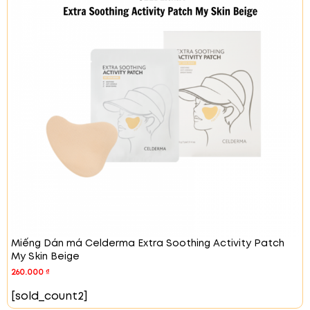
chịu. Sau khi sử dụng, làn da trở nên mềm mại và
tươi trẻ hơn.
Thành Phần:
Mặt nạ Celderma X Hybrid chứa 17 axit amin và 17
peptide, các thành phần này hỗ trợ nuôi dưỡng và
tái tạo da. Sản phẩm còn có chiết xuất nọc ong
Miếng Dán má Celderma Extra Soothing Activity Patch
giúp bảo vệ và làm dịu da. Collagen thủy phân giúp
My Skin Beige
da thêm săn chắc, cải thiện độ đàn hồi. Các thảo
260.000
₫
dược như trà xanh, Houttuynia cũng có mặt trong
[sold_count2]
thành phần để dưỡng ẩm và bảo vệ da khỏi các