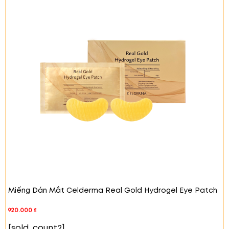
cường độ ẩm, đàn hồi và sức khỏe cho vùng
da mắt.
Chiết xuất hoa cúc, trà xanh và rong biển
:
Dưỡng da, hỗ trợ tái tạo và làm dịu da.
Lý Do Bạn Nên Chọn Miếng Dán Mắt CELDERMA
Dưỡng ẩm sâu
: Cung cấp độ ẩm tối ưu giúp
da luôn mềm mại và mịn màng.
Giảm nếp nhăn
: Thành phần collagen giúp cải
thiện độ đàn hồi và làm giảm nếp nhăn quanh
mắt.
Chăm sóc da chuyên sâu
: Làm săn chắc da,
bảo vệ và cải thiện độ đàn hồi cho làn da
quanh mắt.
An toàn cho mọi loại da
: Sản phẩm đã được
kiểm nghiệm và phù hợp cho da nhạy cảm.
Hướng Dẫn Sử Dụng
Miếng Dán Mắt Celderma Real Gold Hydrogel Eye Patch
Rửa mặt sạch và lau khô.
Mở túi và lấy miếng dán mắt ra.
920.000
₫
Đặt miếng dán lên vùng da dưới mắt, điều
[sold_count2]