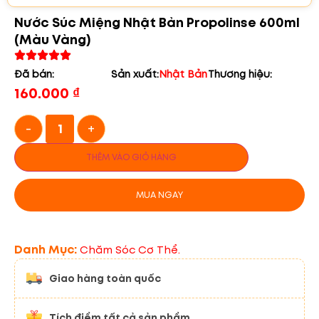
Nước Súc Miệng Nhật Bản Propolinse 600ml
(màu Vàng)
Đã bán:
Sản xuất:
Nhật Bản
Thương hiệu:
160.000
₫
-
+
THÊM VÀO GIỎ HÀNG
MUA NGAY
Danh Mục:
Chăm Sóc Cơ Thể.
Giao hàng toàn quốc
Tích điểm tất cả sản phẩm