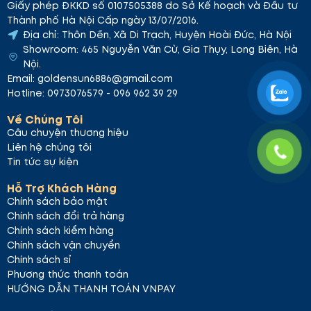
Giấy phép ĐKKD số 0107505388 do Sở Kế hoạch và Đầu tư
Thành phố Hà Nội Cấp ngày 13/07/2016.
Địa chỉ: Thôn Dền, Xã Di Trạch, Huyện Hoài Đức, Hà Nội
Showroom: 465 Nguyễn Văn Cừ, Gia Thụy, Long Biên, Hà
Nội.
Email: goldensun6886@gmail.com
Hotline: 0973076579 - 096 962 39 29
Về Chúng Tôi
Câu chuyện thương hiệu
Liên hệ chúng tôi
Tin tức sự kiện
Hỗ Trợ Khách Hàng
Chính sách bảo mật
Chính sách đổi trả hàng
Chính sách kiểm hàng
Chính sách vận chuyển
Chính sách sỉ
Phương thức thanh toán
HƯỚNG DẪN THANH TOÁN VNPAY