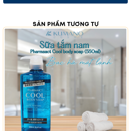
thể sử dụng rộng rãi từ trẻ em đến người già. Sản
phẩm phù hợp với người có hơi thở có mùi, hay bị
chảy máu chân răng hoặc răng bị ố vàng.
SẢN PHẨM TƯƠNG TỰ
4. Hướng dẫn sử dụng
- Cho một lượng thích hợp từ 10 đến 15 mL (khoảng
một nửa nắp) vào miệng, súc miệng trong 20 đến 30
giây, sau đó lấy ra.
- Đậy chặt nắp sau khi sử dụng
và bảo quản ở nơi khô ráo, thoáng mát, để xa tầm
tay trẻ em.
Lưu ý:
- Không được uống nước súc
miệng.
- Không đánh răng sau khi súc miệng 30 phút.
- Không dùng cho trẻ quá nhỏ.
- Không súc miệng
quá nhiều lần trong một ngày. Mỗi ngày chỉ nên
dùng 1-2 lần là đủ.