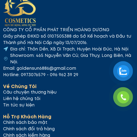
15 tuổi.
Liên Hệ Mua Hàng:
Địa chỉ:
465 Nguyễn Văn Cừ, Gia Thụy, Long
Biên, Hà Nội.
CÔNG TY CỔ PHẦN PHÁT TRIỂN HOÀNG DƯƠNG
Hotline:
0969 623 629.
Giấy phép ĐKKD số 0107505388 do Sở Kế hoạch và Đầu tư
Kết Luận:
Thành phố Hà Nội Cấp ngày 13/07/2016.
Địa chỉ: Thôn Dền, Xã Di Trạch, Huyện Hoài Đức, Hà Nội
Giải độc gan Zeria Hepalyse II Plus là một giải pháp
Showroom: 465 Nguyễn Văn Cừ, Gia Thụy, Long Biên, Hà
hiệu quả để bảo vệ sức khỏe của lá gan. Sản phẩm
Nội.
hỗ trợ phục hồi và giúp gan hoạt động khỏe mạnh
Email: goldensun6886@gmail.com
hơn. Sản phẩm an toàn và dễ sử dụng, phù hợp cho
Hotline: 0973076579 - 096 962 39 29
những người có nhu cầu giải độc gan. Đặc biệt là
Về Chúng Tôi
những người thường xuyên uống rượu bia hoặc có
Câu chuyện thương hiệu
vấn đề về chức năng gan. Hãy liên hệ ngay với GS
Liên hệ chúng tôi
Cosmetics để mua sản phẩm chính hãng và chăm
Tin tức sự kiện
sóc gan của bạn một cách hiệu quả. Chúc bạn có
một sức khỏe tốt và làn da khỏe mạnh!
Hỗ Trợ Khách Hàng
Chính sách bảo mật
Chính sách đổi trả hàng
Chính sách kiểm hàng