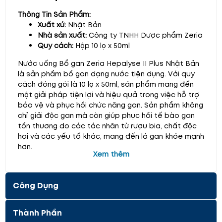
Thông Tin Sản Phẩm:
Xuất xứ:
Nhật Bản
Nhà sản xuất:
Công ty TNHH Dược phẩm Zeria
Quy cách:
Hộp 10 lọ x 50ml
Nước uống Bổ gan Zeria Hepalyse II Plus Nhật Bản
là sản phẩm bổ gan dạng nước tiện dụng. Với quy
cách đóng gói là 10 lọ x 50ml, sản phẩm mang đến
một giải pháp tiện lợi và hiệu quả trong việc hỗ trợ
bảo vệ và phục hồi chức năng gan. Sản phẩm không
chỉ giải độc gan mà còn giúp phục hồi tế bào gan
tổn thương do các tác nhân từ rượu bia, chất độc
hại và các yếu tố khác, mang đến lá gan khỏe mạnh
hơn.
Xem thêm
Công Dụng Chính:
Giải độc gan hiệu quả:
Hepalyse II Plus giúp
Công Dụng
thanh lọc và đào thải độc tố ra khỏi cơ thể,
bảo vệ gan khỏi các tác nhân gây hại. Sản
phẩm hỗ trợ làm sạch gan và giúp gan hoạt
Thành Phần
động hiệu quả hơn.