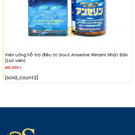
dứa thơm ngon, dễ uống, giúp người dùng cảm
thấy thoải mái khi sử dụng mỗi ngày.
Hướng Dẫn Sử Dụng:
Đối với người lớn từ 15 tuổi trở lên, uống 1 chai (50ml)
mỗi ngày, một lần. Lưu ý không sử dụng cho trẻ em
dưới 15 tuổi. Sản phẩm này có thể sử dụng vào bất
kỳ thời điểm nào trong ngày. Để đạt hiệu quả tốt
nhất, người dùng nên uống đều đặn mỗi ngày.
Lưu Ý
Viên uống hỗ trợ điều trị Gout Anserine Minami Nhật Bản
(240 viên)
Khi Sử Dụng:
Trong quá trình sử dụng, bạn có thể nhận thấy
450.000
₫
nước tiểu có màu vàng đậm. Đây là hiện
[sold_count2]
tượng hoàn toàn bình thường và không ảnh
hưởng đến sức khỏe, do thành phần vitamin B2
trong sản phẩm.
Sản phẩm này không phải là thuốc và không
có tác dụng thay thế thuốc chữa bệnh. Nếu
có bất kỳ dấu hiệu dị ứng hay phản ứng không
mong muốn nào, bạn nên ngừng sử dụng sản
phẩm và tham khảo ý kiến bác sĩ.
Sản phẩm không nên sử dụng cho trẻ em dưới