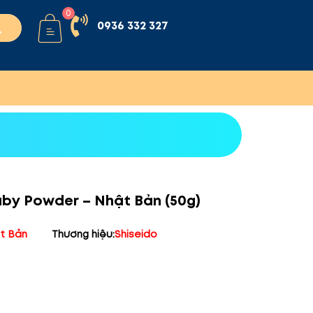
0
0936 332 327
aby Powder – Nhật Bản (50g)
t Bản
Thương hiệu:
Shiseido