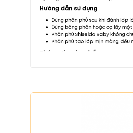
Hướng dẫn sử dụng
Dùng phấn phủ sau khi đánh lớp l
Dùng bông phấn hoặc cọ lấy một 
Phấn phủ Shiseido Baby không chứ
Phấn phủ tạo lớp mịn màng, đều
Thông tin sản phẩm
Thương hiệu
: Shiseido
Xuất xứ
: Nhật Bản
Trọng lượng
: 50g
Là sự lựa chọn hoàn hảo cho làn da m