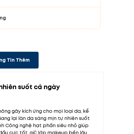
ãng
ng Tin Thêm
 nhiên suốt cả ngày
ông gây kích ứng cho mọi loại da, kể
ng lại làn da sáng mịn tự nhiên suốt
inh Công nghệ hạt phấn siêu nhỏ giúp
ầu cực tốt, giữ lớp makeup bền lâu