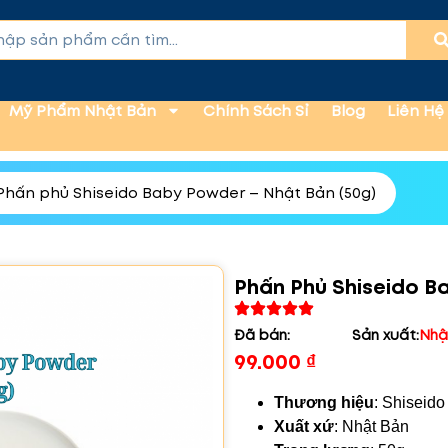
Mỹ Phẩm Nhật Bản
Chính Sách Sỉ
Blog
Liên Hệ
Phấn phủ Shiseido Baby Powder – Nhật Bản (50g)
Phấn Phủ Shiseido B
Đã bán:
Sản xuất:
Nhậ
99.000
₫
Thương hiệu
: Shiseido
Xuất xứ
: Nhật Bản