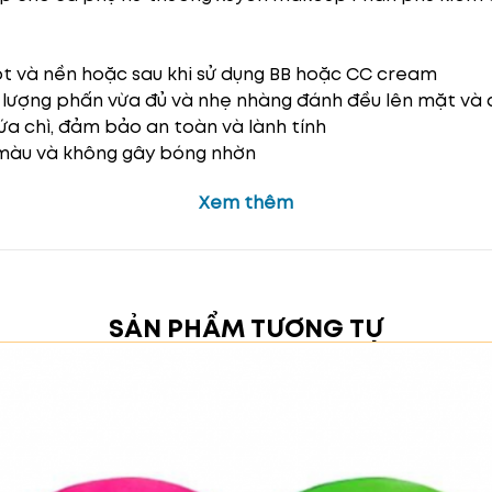
ót và nền hoặc sau khi sử dụng BB hoặc CC cream
lượng phấn vừa đủ và nhẹ nhàng đánh đều lên mặt và 
a chì, đảm bảo an toàn và lành tính
 màu và không gây bóng nhờn
Xem thêm
SẢN PHẨM TƯƠNG TỰ
ịn màng, tự nhiên và khỏe mạnh, phù hợp với mọi nhu c