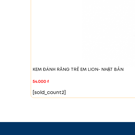
KEM ĐÁNH RĂNG TRẺ EM LION- NHẬT BẢN
54.000
₫
[sold_count2]