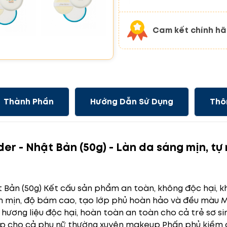
Cam kết chính h
Thành Phần
Hướng Dẫn Sử Dụng
Thô
er - Nhật Bản (50g) -
Làn da sáng mịn, tự
Bản (50g) Kết cấu sản phẩm an toàn, không độc hại, kh
 mịn, độ bám cao, tạo lớp phủ hoàn hảo và đều màu Ma
 hương liệu độc hại, hoàn toàn an toàn cho cả trẻ sơ s
ợp cho cả phụ nữ thường xuyên makeup Phấn phủ kiềm d