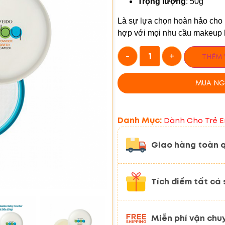
Trọng lượng
: 50g
Là sự lựa chọn hoàn hảo cho 
hợp với mọi nhu cầu makeup 
-
+
THÊM 
MUA NG
Danh Mục:
Dành Cho Trẻ 
Giao hàng toàn 
Tích điểm tất cả
Miễn phí vận chu