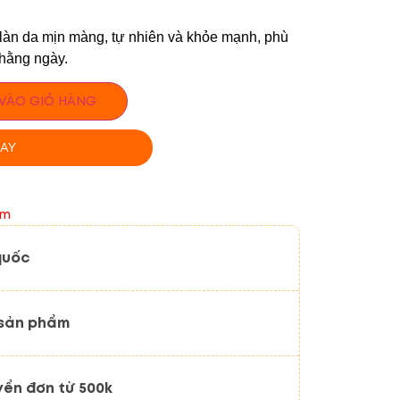
làn da mịn màng, tự nhiên và khỏe mạnh, phù
hằng ngày.
VÀO GIỎ HÀNG
AY
Em
quốc
 sản phẩm
yển đơn từ 500k