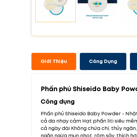
Giới Thiệu
Công Dụng
Phấn phủ Shiseido Baby Powd
Công dụng
Phấn phủ Shiseido Baby Powder - Nhật 
cả da nhạy cảm Hạt phấn liti siêu mềm
cả ngày dài Không chứa chì, thủy ngân,
ngăn ngừa mụn nhọt, rôm sảy, thích h