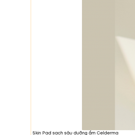
Nước, Glycerin, Butylene Glycol, Beta
Tromethamine, Allantoin, Ethylhexylgl
Tocopherol (Vitamin E).
Skin Pad sạch sâu dưỡng ẩm Celderma