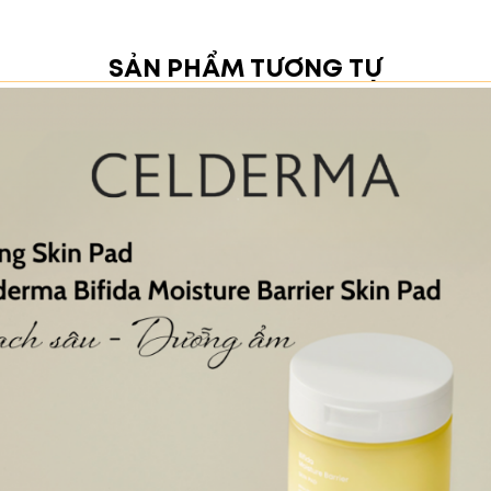
olia Flower Water)
: Làm dịu và se khít lỗ chân lông.
SẢN PHẨM TƯƠNG TỰ
imrose Oil):
Chống oxy hóa và hỗ trợ phục hồi hàng rà
ỡng Cân Bằng độ ẩm
:
ting Gel
, thoa đều Sữa Dưỡng Cân Bằng Rebalancing Em
tense Moisturizing Cream.
hẩm Sữa Dưỡng Cân Bằng Độ Ẩm:
ng vật
n vững & thân thiện với môi trường
h: 300 mL | 10.14 fl oz