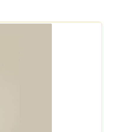
o bảo vệ da.
ulsion lên mặt và cổ. Tiếp theo, khóa