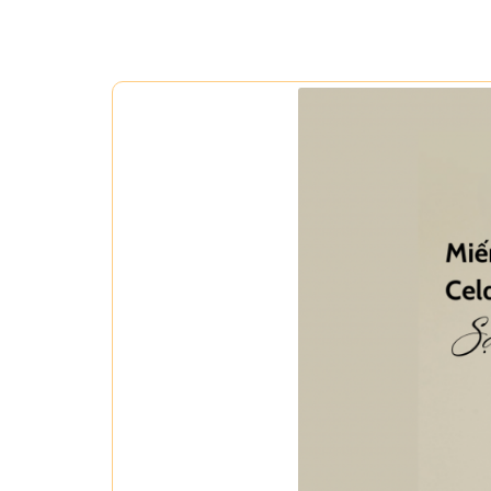
Nước Hoa Hồng (Rosa Centif
Dầu Hoa Anh Thảo (Evening Pr
Hướng dẫn sử dụng
Sữa Dư
Sau khi sử dụng
Toner Dưỡng Ẩm Hydra
ẩm bằng
Kem Dưỡng Ẩm Chuyên Sâu In
Lý do bạn nên chọn sản p
✔ Thuần chay 100%
✔ Không thử nghiệm trên độ
✔ Clean Beauty – Làm đẹp bề
✔ Phù hợp cho da dầu Dung tíc
Thành phần chi tiết: