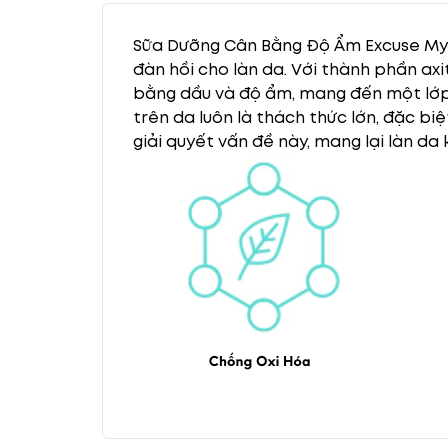
Sữa Dưỡng Cân Bằng Độ Ẩm Excuse My F
đàn hồi cho làn da. Với thành phần ax
bằng dầu và độ ẩm, mang đến một lớp 
trên da luôn là thách thức lớn, đặc bi
giải quyết vấn đề này, mang lại làn d
Thành phần chính:
Axit Hyaluronic Phân Tử Nhỏ
: