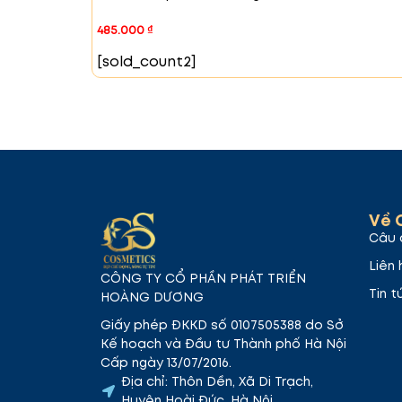
485.000
₫
[sold_count2]
Về 
Câu 
Liên 
CÔNG TY CỔ PHẦN PHÁT TRIỂN
Tin t
HOÀNG DƯƠNG
Giấy phép ĐKKD số 0107505388 do Sở
Kế hoạch và Đầu tư Thành phố Hà Nội
Cấp ngày 13/07/2016.
Địa chỉ: Thôn Dền, Xã Di Trạch,
Huyện Hoài Đức, Hà Nội