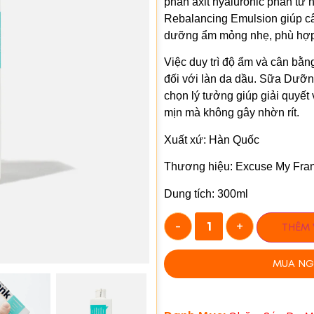
phần axit hyaluronic phân tử
Rebalancing Emulsion giúp c
dưỡng ẩm mỏng nhẹ, phù hợp 
Việc duy trì độ ẩm và cân bằng
đối với làn da dầu. Sữa Dưỡ
chọn lý tưởng giúp giải quyết
mịn mà không gây nhờn rít.
Xuất xứ: Hàn Quốc
Thương hiệu: Excuse My Fra
Dung tích: 300ml
-
+
THÊM 
MUA NG