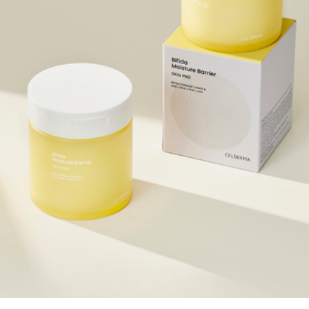
ine, 1,2-Hexanediol, Nước Hoa Hồng (Rosa Centifolia Fl
ycerin, Sodium Hyaluronate, Disodium EDTA, Dầu Hoa Anh