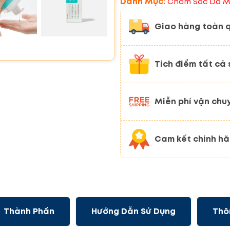
Danh Mục:
Chăm Sóc Da M
Giao hàng toàn 
Tích điểm tất cả
Miễn phí vận chu
Cam kết chính h
Thành Phần
Hướng Dẫn Sử Dụng
Thô