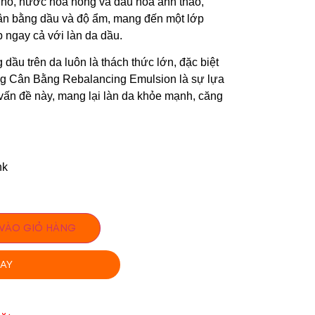
 nhỏ, nước hoa hồng và dầu hoa anh thảo,
ân bằng dầu và độ ẩm, mang đến một lớp
ngay cả với làn da dầu.
 dầu trên da luôn là thách thức lớn, đặc biệt
ng Cân Bằng Rebalancing Emulsion là sự lựa
 vấn đề này, mang lại làn da khỏe mạnh, căng
nk
VÀO GIỎ HÀNG
AY