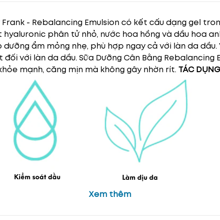
rank - Rebalancing Emulsion có kết cấu dạng gel tron
it hyaluronic phân tử nhỏ, nước hoa hồng và dầu hoa a
dưỡng ẩm mỏng nhẹ, phù hợp ngay cả với làn da dầu. 
ệt đối với làn da dầu. Sữa Dưỡng Cân Bằng Rebalancing E
a khỏe mạnh, căng mịn mà không gây nhờn rít.
TÁC DỤNG
Xem thêm
Cấp ẩm sâu và duy trì độ ẩm lâu dài.