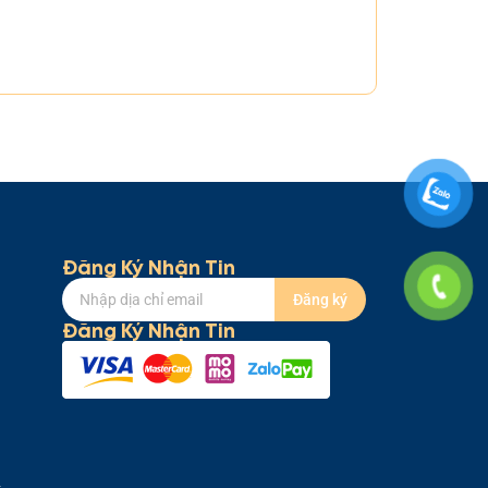
75.000
₫
[sold_count
Đăng Ký Nhận Tin
Đăng ký
Đăng Ký Nhận Tin