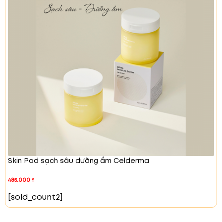
Chiết xuất Centella Asiatica
: Làm dịu da,
phục hồi và giảm kích ứng, giúp da mịn màng.
Sodium Hyaluronate
: Cung cấp độ ẩm sâu,
giúp da mềm mịn và khỏe mạnh.
Lý Do Bạn Nên Chọn Toner Cân Bằng
Dành Cho Da Dễ Bị Mụn:
Thuần chay
: Sản phẩm hoàn toàn từ thiên
nhiên, không chứa thành phần động vật.
Lành tính và không gây kích ứng
: Phù hợp cho
da nhạy cảm và da dễ bị mụn.
Làm sạch sâu
: Loại bỏ bụi bẩn, dầu thừa và
tế bào chết mà không làm khô da.
Dưỡng ẩm hiệu quả
: Cung cấp độ ẩm cần
thiết cho da, giúp da mềm mại và mịn màng.
Skin Pad sạch sâu dưỡng ẩm Celderma
Dành cho da nhạy cảm và dễ bị mụn
: Giúp cân
bằng độ ẩm và dầu, hạn chế mụn và viêm
485.000
₫
nhiễm.
[sold_count2]
Cách Sử Dụng:
Sau khi sử dụng
Gel Rửa Mặt Dưỡng Ẩm
, lấy một