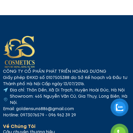
lượng toner vừa đủ và thoa đều lên mặt và cổ. Vỗ
nhẹ để toner thẩm thấu sâu vào da. Tiếp theo, sử
dụng
Nhũ Tương Cân Bằng
để khóa ẩm và bảo vệ
da.
Dung Tích: 500mL | 16.90 fl oz
Toner Cân Bằng
Dành Cho Da Dễ Bị Mụn
là lựa chọn lý tưởng giúp
chăm sóc da mụn hiệu quả. Với công thức dịu nhẹ,
sản phẩm giúp làm sạch sâu, dưỡng ẩm và bảo vệ
da khỏi kích ứng, mang lại làn da mềm mại, mịn màng
và khỏe mạnh.
CÔNG TY CỔ PHẦN PHÁT TRIỂN HOÀNG DƯƠNG
Giấy phép ĐKKD số 0107505388 do Sở Kế hoạch và Đầu tư
Thành phố Hà Nội Cấp ngày 13/07/2016.
Địa chỉ: Thôn Dền, Xã Di Trạch, Huyện Hoài Đức, Hà Nội
Showroom: 465 Nguyễn Văn Cừ, Gia Thụy, Long Biên, Hà
Nội.
Email: goldensun6886@gmail.com
Hotline: 0973076579 - 096 962 39 29
Về Chúng Tôi
Câu chuyện thương hiệu