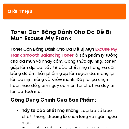
Giới Thiệu
Toner Cân Bằng Dành Cho Da Dễ Bị
Mụn Excuse My Frank
Toner Cân Bằng Dành Cho Da Dễ Bị Mụn
Excuse My
Frank Smooth Balancing Toner
là sản phẩm lý tưởng
cho da mụn và nhạy cảm. Công thức dịu nhẹ, toner
giúp làm dịu da, tẩy tế bào chết nhẹ nhàng và cân
bằng độ ẩm. Sản phẩm giúp làm sạch da, mang lại
làn da mịn màng và khỏe mạnh. Đây là lựa chọn
hoàn hảo để giảm nguy cơ mụn tái phát và duy trì
làn da tươi mới.
Công Dụng Chính Của Sản Phẩm:
Tẩy tế bào chết nhẹ nhàng
: Loại bỏ tế bào
chết, thông thoáng lỗ chân lông và ngăn ngừa
mụn.
Cung cấp độ ẩm cho da
: Giúp da không bị