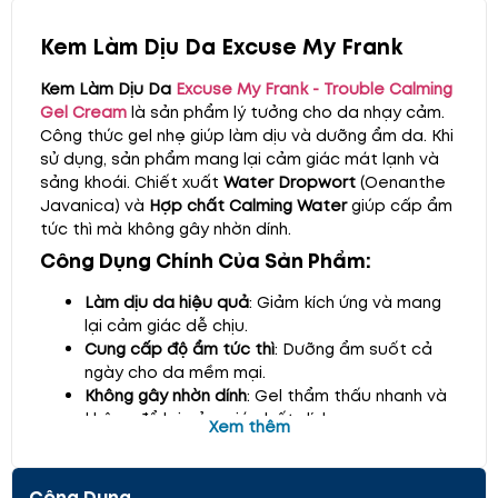
Kem Làm Dịu Da Excuse My Frank
Kem Làm Dịu Da
Excuse My Frank - Trouble Calming
Gel Cream
là sản phẩm lý tưởng cho da nhạy cảm.
Công thức gel nhẹ giúp làm dịu và dưỡng ẩm da. Khi
sử dụng, sản phẩm mang lại cảm giác mát lạnh và
sảng khoái. Chiết xuất
Water Dropwort
(Oenanthe
Javanica) và
Hợp chất Calming Water
giúp cấp ẩm
tức thì mà không gây nhờn dính.
Công Dụng Chính Của Sản Phẩm:
Làm dịu da hiệu quả
: Giảm kích ứng và mang
lại cảm giác dễ chịu.
Cung cấp độ ẩm tức thì
: Dưỡng ẩm suốt cả
ngày cho da mềm mại.
Không gây nhờn dính
: Gel thẩm thấu nhanh và
không để lại cảm giác bết dính.
Xem thêm
Phù hợp cho da nhạy cảm
: An toàn cho làn da
dễ bị kích ứng.
Công Dụng