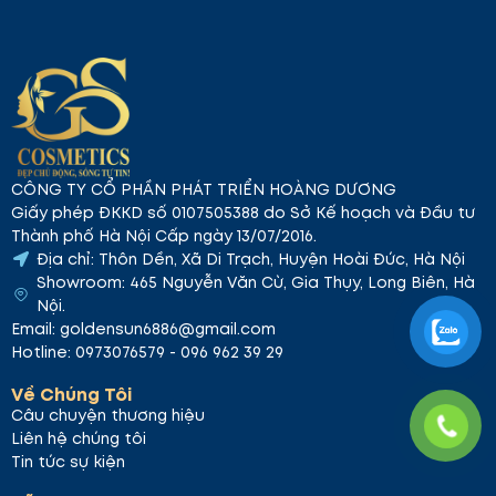
CÔNG TY CỔ PHẦN PHÁT TRIỂN HOÀNG DƯƠNG
Giấy phép ĐKKD số 0107505388 do Sở Kế hoạch và Đầu tư
Thành phố Hà Nội Cấp ngày 13/07/2016.
Địa chỉ: Thôn Dền, Xã Di Trạch, Huyện Hoài Đức, Hà Nội
Showroom: 465 Nguyễn Văn Cừ, Gia Thụy, Long Biên, Hà
Nội.
Email: goldensun6886@gmail.com
Hotline: 0973076579 - 096 962 39 29
Về Chúng Tôi
Câu chuyện thương hiệu
Liên hệ chúng tôi
Tin tức sự kiện