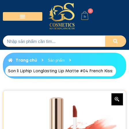
0
Trang chủ
Sản phẩm
Son lì Liphip Longlasting Lip Matte #04 French Kiss: