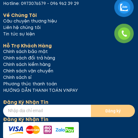
Hotline: 0973076579 - 096 962 39 29
Về Chúng Tôi
Câu chuyện thương hiệu
Liên hệ chúng tôi
Tin tức sự kiện
Hỗ Trợ Khách Hàng
Chính sách bảo mật
Chính sách đổi trả hàng
#05 Deep Kiss – Đỏ cherry
Màu đỏ đậm với sắc
Chính sách kiểm hàng
cherry tươi tắn, mạnh mẽ. Đây là lựa chọn tuyệt vời
Chính sách vận chuyển
cho những buổi tối quyến rũ hay những dịp đặc biệt.
Chính sách sỉ
Phương thức thanh toán
HƯỚNG DẪN THANH TOÁN VNPAY
Đăng Ký Nhận Tin
Đăng ký
Đăng Ký Nhận Tin