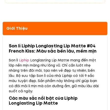
Giới Thiệu
Son lì Liphip Longlasting Lip Matte #04
French Kiss: Màu sắc bền lâu, mềm mịn
Son lì
Liphip
Longlasting Lip Matte mang đến một
lớp nền mịn màng như lông vũ. Chỉ cần lướt nhẹ
nhàng trên đôi môi, tạo nên vẻ đẹp tự nhiên, bền
lâu. Bộ sưu tập Son lì của nhà Liphip có tới 9 sắc
màu tuyệt đẹp. Sản phẩm này không chỉ giúp bạn
có đôi môi lì mịn mà còn dưỡng ẩm, giữ màu lâu dài
suốt cả ngày.
Các màu sắc nổi bật của Liphip
Longlasting Lip Matte