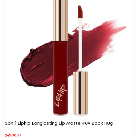
tiệc.
#03 Bird Kiss – Hồng trà
Đây là tông màu san hô
tươi tắn, dễ dàng kết hợp với nhiều phong cách
trang điểm khác nhau. Tạo vẻ ngoài dễ thương, trẻ
trung.
Son lì Liphip Longlasting Lip Matte #09 Back Hug
245.000
₫