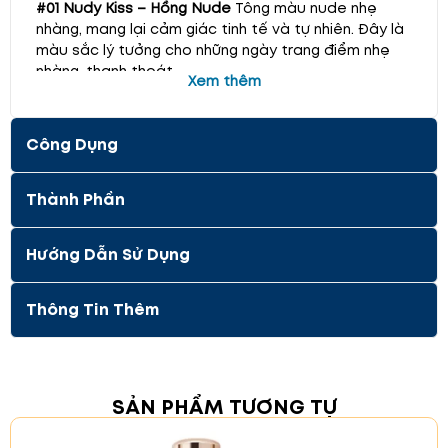
#01 Nudy Kiss – Hồng Nude
Tông màu nude nhẹ
nhàng, mang lại cảm giác tinh tế và tự nhiên. Đây là
màu sắc lý tưởng cho những ngày trang điểm nhẹ
nhàng, thanh thoát.
Xem thêm
Công Dụng
Thành Phần
Hướng Dẫn Sử Dụng
Thông Tin Thêm
#02 First Kiss – Hồng đào
Màu sắc nhẹ nhàng, pha
SẢN PHẨM TƯƠNG TỰ
chút sắc hồng đào tạo nên vẻ đẹp ngọt ngào, ấm
áp. Phù hợp cho mọi hoàn cảnh, từ đi làm đến dự