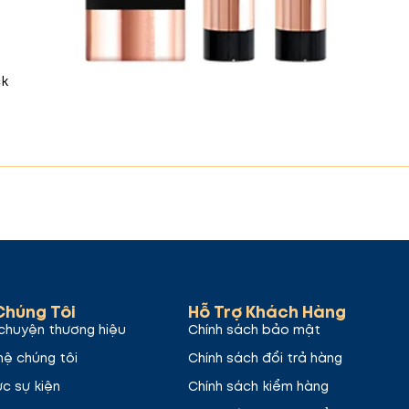
g nâu trầm ấm mang lại sự quyến rũ và thanh lịch. Phù
.
ck
Chúng Tôi
Hỗ Trợ Khách Hàng
ới sắc cherry tươi tắn, mạnh mẽ. Đây là lựa chọn tuyệ
chuyện thương hiệu
Chính sách bảo mật
hệ chúng tôi
Chính sách đổi trả hàng
ức sự kiện
Chính sách kiểm hàng