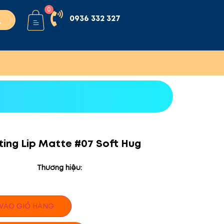
0
0936 332 327
sting Lip Matte #07 Soft Hug
Thương hiệu:
VÀO GIỎ HÀNG