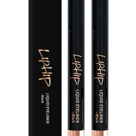
u san hô tươi tắn, dễ dàng kết hợp với nhiều phong cá