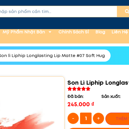
Mỹ Phẩm Nhật Bản
Chính Sách Sỉ
Blog
Liên Hệ
Son lì Liphip Longlasting Lip Matte #07 Soft Hug
Son Lì Liphip Longla
Đã bán:
Sản xuất:
245.000
₫
-
+
THÊM 