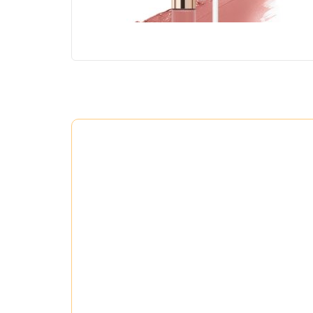
#02 First Kiss – Hồng đào
Màu sắc nhẹ 
từ đi làm đến dự tiệc.