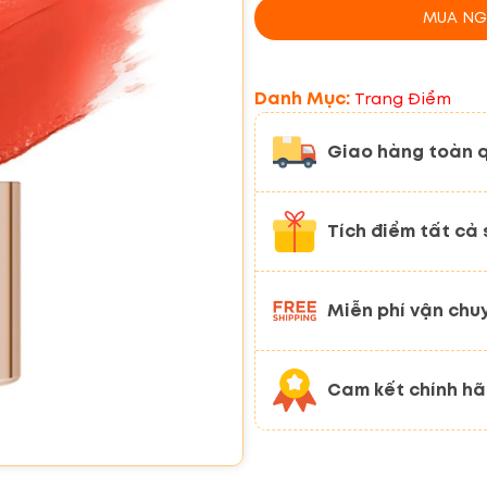
MUA NG
Danh Mục:
Trang Điểm
Giao hàng toàn 
Tích điểm tất cả
Miễn phí vận chu
Cam kết chính h