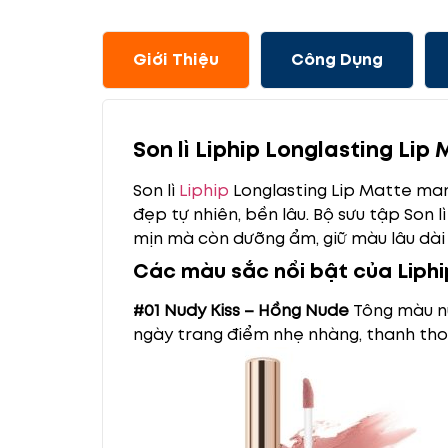
Giới Thiệu
Công Dụng
Son lì Liphip Longlasting Li
Son lì
Liphip
Longlasting Lip Matte man
đẹp tự nhiên, bền lâu. Bộ sưu tập Son 
mịn mà còn dưỡng ẩm, giữ màu lâu dài 
Các màu sắc nổi bật của Liphi
#01 Nudy Kiss – Hồng Nude
Tông màu nu
ngày trang điểm nhẹ nhàng, thanh tho