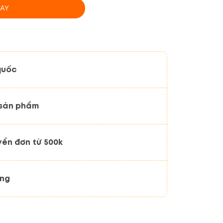
AY
quốc
 sản phẩm
yển đơn từ 500k
ãng