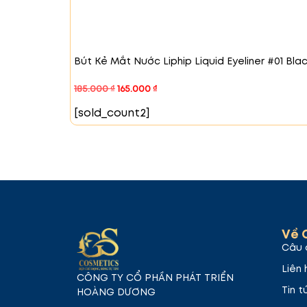
#04 French Kiss – Hồng nâu
Màu sắc hồn
nhẹ nhàng nhưng vẫn đậm chất nữ tính
Bút Kẻ Mắt Nước Liphip Liquid Eyeliner #01 Bla
185.000
₫
165.000
₫
[sold_count2]
Về 
#05 Deep Kiss – Đỏ cherry
Màu đỏ đậm v
Câu 
những dịp đặc biệt.
Liên 
CÔNG TY CỔ PHẦN PHÁT TRIỂN
Tin t
HOÀNG DƯƠNG