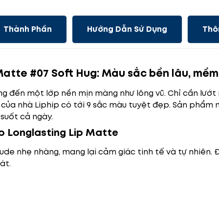
Thành Phần
Hướng Dẫn Sử Dụng
Thô
p Matte #07 Soft Hug: Màu sắc bền lâu, mềm
g đến một lớp nền mịn màng như lông vũ. Chỉ cần lướt 
lì của nhà Liphip có tới 9 sắc màu tuyệt đẹp. Sản phẩm n
suốt cả ngày.
p Longlasting Lip Matte
de nhẹ nhàng, mang lại cảm giác tinh tế và tự nhiên. 
át.