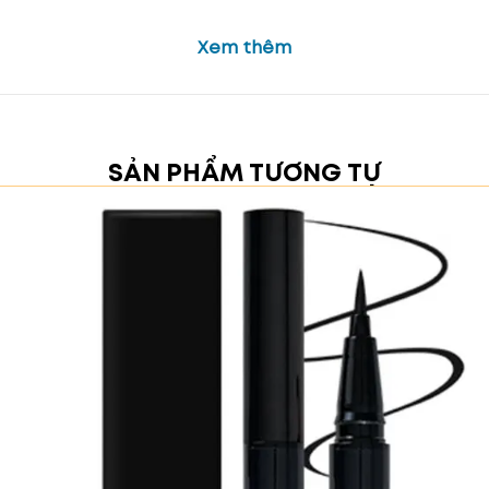
Xem thêm
SẢN PHẨM TƯƠNG TỰ
nhàng, pha chút sắc hồng đào tạo nên vẻ đẹp ngọt ngà