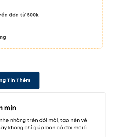
yển đơn từ 500k
ãng
ng Tin Thêm
m mịn
nhẹ nhàng trên đôi môi, tạo nên vẻ
ày không chỉ giúp bạn có đôi môi lì