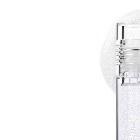
#03 Bird Kiss – Hồng trà
Đây là tông mà
dễ thương, trẻ trung.