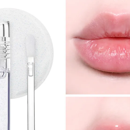
u san hô tươi tắn, dễ dàng kết hợp với nhiều phong cá