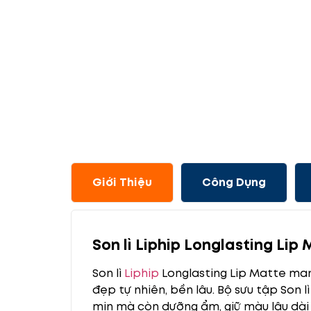
Giới Thiệu
Công Dụng
Son lì Liphip Longlasting Li
Son lì
Liphip
Longlasting Lip Matte man
đẹp tự nhiên, bền lâu. Bộ sưu tập Son 
mịn mà còn dưỡng ẩm, giữ màu lâu dài 