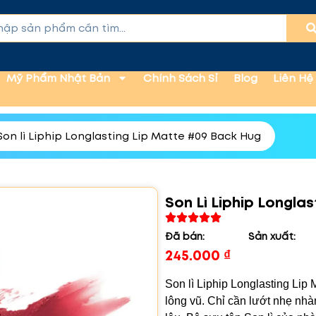
Mỹ Phẩm Nhật Bản
Chính Sách Sỉ
Blog
Liên Hệ
Son lì Liphip Longlasting Lip Matte #09 Back Hug
Son Lì Liphip Longla
Đã bán:
Sản xuất:
245.000
₫
Son lì Liphip Longlasting Li
lông vũ. Chỉ cần lướt nhẹ nhàn