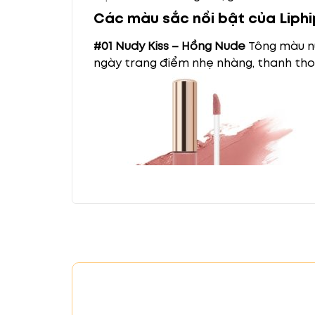
Các màu sắc nổi bật của Liphi
#01 Nudy Kiss – Hồng Nude
Tông màu nu
ngày trang điểm nhẹ nhàng, thanh tho
#02 First Kiss – Hồng đào
Màu sắc nhẹ 
từ đi làm đến dự tiệc.