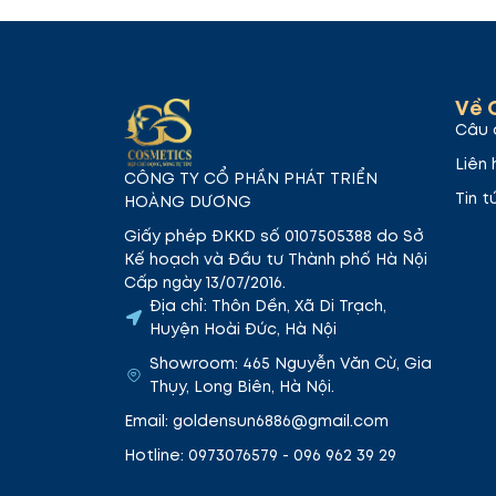
Về 
#05 Deep Kiss – Đỏ cherry
Màu đỏ đậm v
Câu 
những dịp đặc biệt.
Liên 
CÔNG TY CỔ PHẦN PHÁT TRIỂN
Tin t
HOÀNG DƯƠNG
Giấy phép ĐKKD số 0107505388 do Sở
Kế hoạch và Đầu tư Thành phố Hà Nội
Cấp ngày 13/07/2016.
Địa chỉ: Thôn Dền, Xã Di Trạch,
Huyện Hoài Đức, Hà Nội
Showroom: 465 Nguyễn Văn Cừ, Gia
Thụy, Long Biên, Hà Nội.
Email: goldensun6886@gmail.com
Hotline: 0973076579 - 096 962 39 29