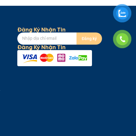
Đăng Ký Nhận Tin
t vời cho những buổi tối quyến rũ hay
Đăng ký
Đăng Ký Nhận Tin
Y