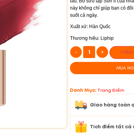
lâu. Bộ sưu tập Son lì của nh
này không chỉ giúp bạn có đôi
suốt cả ngày.
Xuất xứ: Hàn Quốc
Thương hiệu: Liphip
-
+
THÊM 
MUA NG
Danh Mục:
Trang Điểm
Giao hàng toàn 
Tích điểm tất cả