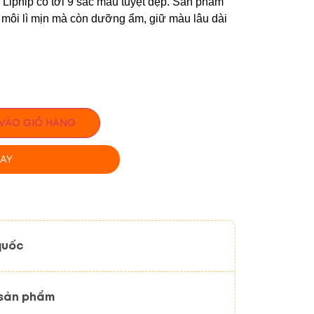
à Liphip có tới 9 sắc màu tuyệt đẹp. Sản phẩm
 môi lì mịn mà còn dưỡng ẩm, giữ màu lâu dài
VÀO GIỎ HÀNG
AY
quốc
 sản phẩm