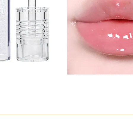
g nâu trầm ấm mang lại sự quyến rũ và thanh lịch. Phù
.