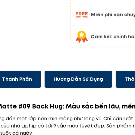
Miễn phí vận chu
Cam kết chính h
Thành Phần
Hướng Dẫn Sử Dụng
Thô
p Matte #09 Back Hug: Màu sắc bền lâu, mề
g đến một lớp nền mịn màng như lông vũ. Chỉ cần lướt 
lì của nhà Liphip có tới 9 sắc màu tuyệt đẹp. Sản phẩm n
suốt cả ngày.