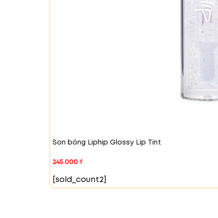
#04 French Kiss – Hồng nâu
Màu sắc hồn
nhẹ nhàng nhưng vẫn đậm chất nữ tính
Son bóng Liphip Glossy Lip Tint
245.000
₫
[sold_count2]