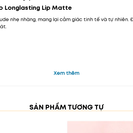
p Longlasting Lip Matte
de nhẹ nhàng, mang lại cảm giác tinh tế và tự nhiên. 
át.
Xem thêm
SẢN PHẨM TƯƠNG TỰ
nhàng, pha chút sắc hồng đào tạo nên vẻ đẹp ngọt ngà