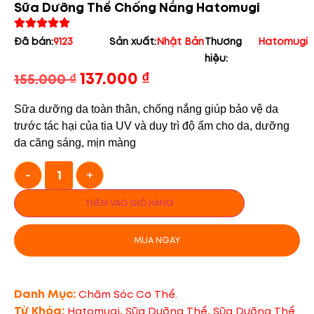
Sữa Dưỡng Thể Chống Nắng Hatomugi
Đã bán:
9123
Sản xuất:
Nhật Bản
Thương
Hatomugi
hiệu:
137.000
₫
155.000
₫
Sữa dưỡng da toàn thân, chống nắng giúp bảo vệ da
trước tác hại của tia UV và duy trì độ ẩm cho da, dưỡng
da căng sáng, mịn màng
-
+
THÊM VÀO GIỎ HÀNG
MUA NGAY
Danh Mục:
Chăm Sóc Cơ Thể.
Từ Khóa:
,
,
Hatomugi
Sữa Dưỡng Thể
Sữa Dưỡng Thể