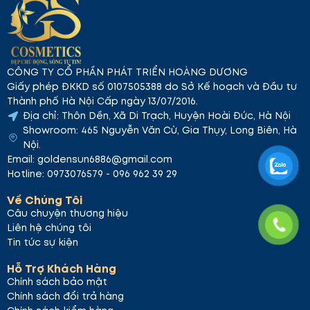
như Ceramide, Sodium Hyaluronate
Dùng được cho mọi loại da
Hướng dẫn sử dụng sữa dưỡng thể
chống nắng Hatomugi UV Milky Gel SPF31
CÔNG TY CỔ PHẦN PHÁT TRIỂN HOÀNG DƯƠNG
PA+++
Giấy phép ĐKKD số 0107505388 do Sở Kế hoạch và Đầu tư
Thành phố Hà Nội Cấp ngày 13/07/2016.
Sử dụng đều đặn 2 lần /ngày để đạt hiệu quả tốt
Địa chỉ: Thôn Dền, Xã Di Trạch, Huyện Hoài Đức, Hà Nội
nhất
Đối với mặt:
Showroom: 465 Nguyễn Văn Cừ, Gia Thụy, Long Biên, Hà
Làm sạch da với các sản phẩm tẩy trang, sữa
Nội.
rửa mặt
Email: goldensun6886@gmail.com
Hoàn thành các bước chăm sóc da cơ bản với
Hotline: 0973076579 - 096 962 39 29
toner, serum
Lấy một lượng nhỏ sản phẩm, chấm đều lên
Về Chúng Tôi
trán, mũi, 2 má và cằm
Câu chuyện thương hiệu
Thoa kem theo vòng tròn
Liên hệ chúng tôi
Vỗ nhẹ khắp mặt để kem thẩm thấu tốt hơn.
Tin tức sự kiện
Đối với toàn thân:
Hỗ Trợ Khách Hàng
Sau khi làm sạch cơ thể, lấy một lượng vừa đủ
Chính sách bảo mật
thoa lên các vùng trên cơ thể
Chính sách đổi trả hàng
Dùng một lượng nhiều hơn cho các vùng dễ bị