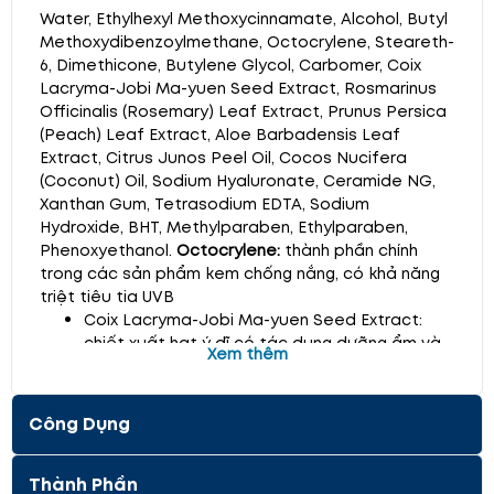
Water, Ethylhexyl Methoxycinnamate, Alcohol, Butyl
Methoxydibenzoylmethane, Octocrylene, Steareth-
6, Dimethicone, Butylene Glycol, Carbomer, Coix
Lacryma-Jobi Ma-yuen Seed Extract, Rosmarinus
Officinalis (Rosemary) Leaf Extract, Prunus Persica
(Peach) Leaf Extract, Aloe Barbadensis Leaf
Extract, Citrus Junos Peel Oil, Cocos Nucifera
(Coconut) Oil, Sodium Hyaluronate, Ceramide NG,
Xanthan Gum, Tetrasodium EDTA, Sodium
Hydroxide, BHT, Methylparaben, Ethylparaben,
Phenoxyethanol.
Octocrylene:
thành phần chính
trong các sản phẩm kem chống nắng, có khả năng
triệt tiêu tia UVB
Coix Lacryma-Jobi Ma-yuen Seed Extract:
chiết xuất hạt ý dĩ có tác dụng dưỡng ẩm và
Xem thêm
dưỡng trắng da.
Rosmarinus Officinalis (Rosemary) Leaf
Extract: chiết xuất hương thảo có tác dụng
Công Dụng
kháng khuẩn, chống oxy hóa, làm dịu da.
Prunus Persica (Peach) Leaf Extract: chiết
xuất lá đào giúp bổ sung độ ẩm cần thiết cho
Thành Phần