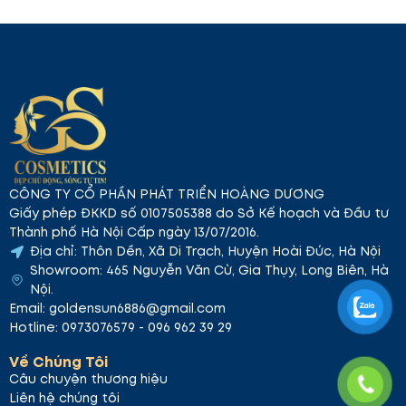
CÔNG TY CỔ PHẦN PHÁT TRIỂN HOÀNG DƯƠNG
Giấy phép ĐKKD số 0107505388 do Sở Kế hoạch và Đầu tư
Thành phố Hà Nội Cấp ngày 13/07/2016.
Địa chỉ: Thôn Dền, Xã Di Trạch, Huyện Hoài Đức, Hà Nội
Showroom: 465 Nguyễn Văn Cừ, Gia Thụy, Long Biên, Hà
Nội.
Email: goldensun6886@gmail.com
Hotline: 0973076579 - 096 962 39 29
Về Chúng Tôi
Câu chuyện thương hiệu
Liên hệ chúng tôi