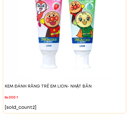
Có thể sử dụng để matxa. Dùng phần lõm của bánh
xà phòng, matxa từ hông đến đùi.
- Sử dụng hàng
ngày để cho kết quả tốt nhất.
KEM ĐÁNH RĂNG TRẺ EM LION- NHẬT BẢN
54.000
₫
[sold_count2]