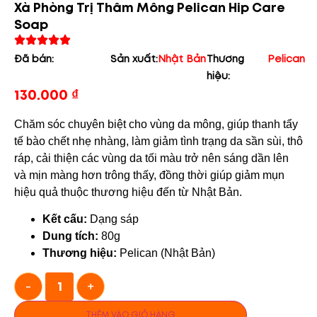
Xà Phòng Trị Thâm Mông Pelican Hip Care
Soap
Đã bán:
Sản xuất:
Nhật Bản
Thương
Pelican
hiệu:
130.000
₫
Chăm sóc chuyên biệt cho vùng da mông, giúp thanh tẩy
tế bào chết nhẹ nhàng, làm giảm tình trạng da sần sùi, thô
ráp, cải thiện các vùng da tối màu trở nên sáng dần lên
và mịn màng hơn trông thấy, đồng thời giúp giảm mụn
hiệu quả thuộc thương hiệu đến từ Nhật Bản.
Kết cấu:
Dạng sáp
Dung tích:
80g
Thương hiệu:
Pelican (Nhật Bản)
-
+
THÊM VÀO GIỎ HÀNG