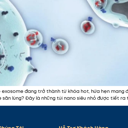
hệ exosome đang trở thành từ khóa hot, hứa hẹn mang 
săn lùng? Đây là những túi nano siêu nhỏ được tiết ra từ