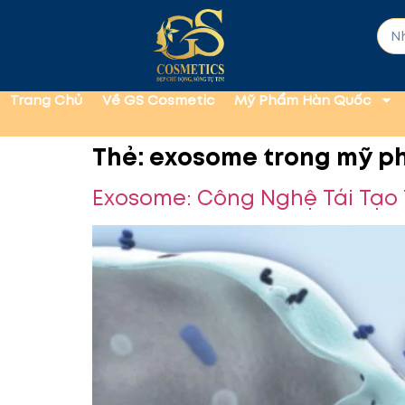
Trang Chủ
Về GS Cosmetic
Mỹ Phẩm Hàn Quốc
Thẻ:
exosome trong mỹ 
Exosome: Công Nghệ Tái Tạo 