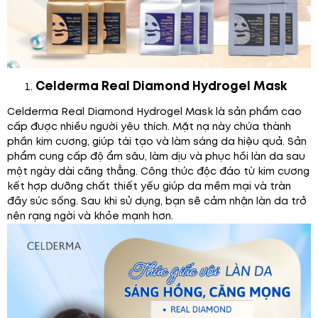
Celderma Real Diamond Hydrogel Mask
Celderma Real Diamond Hydrogel Mask là sản phẩm cao
cấp được nhiều người yêu thích. Mặt nạ này chứa thành
phần kim cương, giúp tái tạo và làm sáng da hiệu quả. Sản
phẩm cung cấp độ ẩm sâu, làm dịu và phục hồi làn da sau
một ngày dài căng thẳng. Công thức độc đáo từ kim cương
kết hợp dưỡng chất thiết yếu giúp da mềm mại và tràn
đầy sức sống. Sau khi sử dụng, bạn sẽ cảm nhận làn da trở
nên rạng ngời và khỏe mạnh hơn.