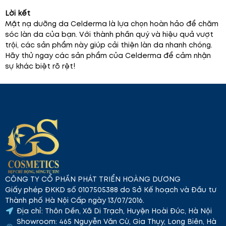
Lời kết
Mặt nạ dưỡng da Celderma là lựa chọn hoàn hảo để chăm
sóc làn da của bạn. Với thành phần quý và hiệu quả vượt
trội, các sản phẩm này giúp cải thiện làn da nhanh chóng.
Hãy thử ngay các sản phẩm của Celderma để cảm nhận
sự khác biệt rõ rệt!
CÔNG TY CỔ PHẦN PHÁT TRIỂN HOÀNG DƯƠNG
Giấy phép ĐKKD số 0107505388 do Sở Kế hoạch và Đầu tư
Thành phố Hà Nội Cấp ngày 13/07/2016.
Địa chỉ: Thôn Dền, Xã Di Trạch, Huyện Hoài Đức, Hà Nội
Showroom: 465 Nguyễn Văn Cừ, Gia Thụy, Long Biên, Hà