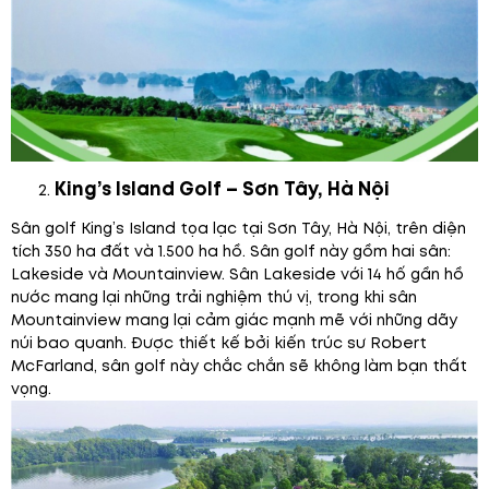
King’s Island Golf – Sơn Tây, Hà Nội
Sân golf King’s Island tọa lạc tại Sơn Tây, Hà Nội, trên diện
tích 350 ha đất và 1.500 ha hồ. Sân golf này gồm hai sân:
Lakeside và Mountainview. Sân Lakeside với 14 hố gần hồ
nước mang lại những trải nghiệm thú vị, trong khi sân
Mountainview mang lại cảm giác mạnh mẽ với những dãy
núi bao quanh. Được thiết kế bởi kiến trúc sư Robert
McFarland, sân golf này chắc chắn sẽ không làm bạn thất
vọng.