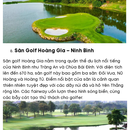
Sân Golf Hoàng Gia – Ninh Bình
Sân golf Hoàng Gia nằm trong quần thể du lịch nổi tiếng
của Ninh Bình như Tràng An và Chùa Bái Đính. Với diện tích
lên đến 670 ha, sân golf này bao gồm ba sân: Đồi Vua, Nữ
Hoàng và Hoàng Tử. Điểm nổi bật của sân là cảnh quan
thiên nhiên tuyệt đẹp với các dãy núi đá và hồ Yên Thắng
rộng lớn. Các fairway uốn lượn theo hình sóng biển, cùng
các bẫy cát tạo thử thách cho golfer.