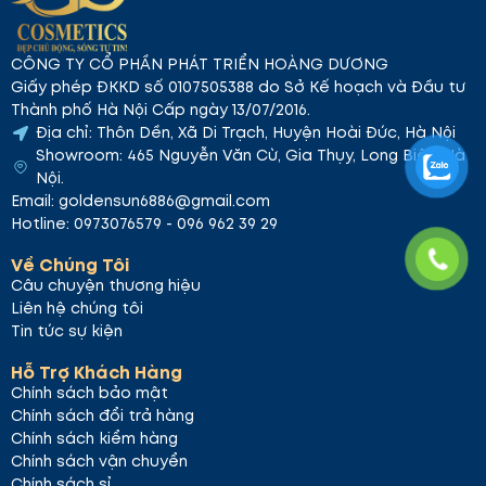
CÔNG TY CỔ PHẦN PHÁT TRIỂN HOÀNG DƯƠNG
Giấy phép ĐKKD số 0107505388 do Sở Kế hoạch và Đầu tư
Thành phố Hà Nội Cấp ngày 13/07/2016.
Địa chỉ: Thôn Dền, Xã Di Trạch, Huyện Hoài Đức, Hà Nội
Showroom: 465 Nguyễn Văn Cừ, Gia Thụy, Long Biên, Hà
Nội.
Email: goldensun6886@gmail.com
Hotline: 0973076579 - 096 962 39 29
Về Chúng Tôi
Câu chuyện thương hiệu
Liên hệ chúng tôi
Tin tức sự kiện
Hỗ Trợ Khách Hàng
Chính sách bảo mật
Chính sách đổi trả hàng
Chính sách kiểm hàng
Chính sách vận chuyển
Chính sách sỉ