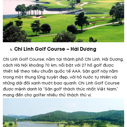
Chi Linh Golf Course – Hải Dương
Chi Linh Golf Course, nằm tại thành phố Chí Linh, Hải Dương,
cách Hà Nội khoảng 70 km, nổi bật với 27 hố golf được
thiết kế theo tiêu chuẩn quốc tế AAA. Sân golf này nằm
trong một thung lũng tuyệt đẹp, với hồ nước tự nhiên và
những dải đồi xanh mướt bao quanh. Chi Linh Golf Course
được mệnh danh là “Sân golf thách thức nhất Việt Nam,”
mang đến cho golfer nhiều thử thách thú vị.