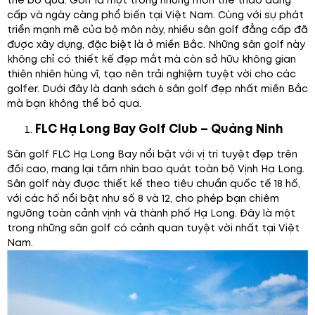
thể bỏ qua. Golf là một trong những môn thể thao đẳng
cấp và ngày càng phổ biến tại Việt Nam. Cùng với sự phát
triển mạnh mẽ của bộ môn này, nhiều sân golf đẳng cấp đã
được xây dựng, đặc biệt là ở miền Bắc. Những sân golf này
không chỉ có thiết kế đẹp mắt mà còn sở hữu không gian
thiên nhiên hùng vĩ, tạo nên trải nghiệm tuyệt vời cho các
golfer. Dưới đây là danh sách 6 sân golf đẹp nhất miền Bắc
mà bạn không thể bỏ qua.
FLC Hạ Long Bay Golf Club – Quảng Ninh
Sân golf FLC Hạ Long Bay nổi bật với vị trí tuyệt đẹp trên
đồi cao, mang lại tầm nhìn bao quát toàn bộ Vịnh Hạ Long.
Sân golf này được thiết kế theo tiêu chuẩn quốc tế 18 hố,
với các hố nổi bật như số 8 và 12, cho phép bạn chiêm
ngưỡng toàn cảnh vịnh và thành phố Hạ Long. Đây là một
trong những sân golf có cảnh quan tuyệt vời nhất tại Việt
Nam.