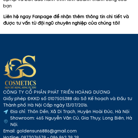
bạn
Liên hệ ngay Fanpage để nhận thêm thông tin chi tiết và
được tư vấn từ đội ngũ chuyên nghiệp của chúng tôi!
CÔNG TY CỔ PHẦN PHÁT TRIỂN HOÀNG DƯƠNG
Giấy phép ĐKKD số 0107505388 do Sở Kế hoạch và Đầu tư
Thành phố Hà Nội Cấp ngày 13/07/2016.
Địa chỉ: Thôn Dền, Xã Di Trạch, Huyện Hoài Đức, Hà Nội
Showroom: 465 Nguyễn Văn Cừ, Gia Thụy, Long Biên, Hà
Nội.
Email: goldensun6886@gmail.com
Hotline: 0973076579 - 096 962 39 29