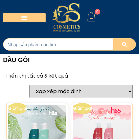
0
DẦU GỘI
Hiển thị tất cả 3 kết quả
Giảm giá!
Giảm giá!