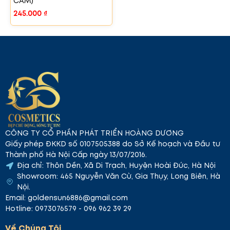
CAM)
245.000
₫
CÔNG TY CỔ PHẦN PHÁT TRIỂN HOÀNG DƯƠNG
Giấy phép ĐKKD số 0107505388 do Sở Kế hoạch và Đầu tư
Thành phố Hà Nội Cấp ngày 13/07/2016.
Địa chỉ: Thôn Dền, Xã Di Trạch, Huyện Hoài Đức, Hà Nội
Showroom: 465 Nguyễn Văn Cừ, Gia Thụy, Long Biên, Hà
Nội.
Email: goldensun6886@gmail.com
Hotline: 0973076579 - 096 962 39 29
Về Chúng Tôi