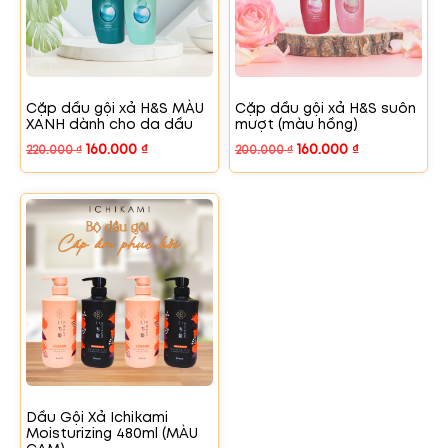
Cặp dầu gội xả H&S MÀU
Cặp dầu gội xả H&S suôn
XANH dành cho da dầu
mượt (màu hồng)
160.000
₫
160.000
₫
220.000
₫
200.000
₫
Dầu Gội Xả Ichikami
Moisturizing 480ml (MÀU