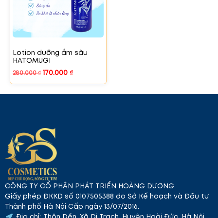
Lotion dưỡng ẩm sâu
HATOMUGI
170.000
₫
280.000
₫
CÔNG TY CỔ PHẦN PHÁT TRIỂN HOÀNG DƯƠNG
Giấy phép ĐKKD số 0107505388 do Sở Kế hoạch và Đầu tư
Thành phố Hà Nội Cấp ngày 13/07/2016.
Địa chỉ: Thôn Dền, Xã Di Trạch, Huyện Hoài Đức, Hà Nội