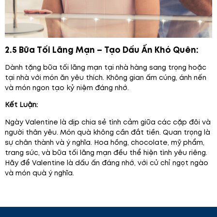
2.5 Bữa Tối Lãng Mạn – Tạo Dấu Ấn Khó Quên:
Dành tặng bữa tối lãng mạn tại nhà hàng sang trọng hoặc
tại nhà với món ăn yêu thích. Không gian ấm cúng, ánh nến
và món ngon tạo kỷ niệm đáng nhớ.
Kết Luận:
Ngày Valentine là dịp chia sẻ tình cảm giữa các cặp đôi và
người thân yêu. Món quà không cần đắt tiền. Quan trọng là
sự chân thành và ý nghĩa. Hoa hồng, chocolate, mỹ phẩm,
trang sức, và bữa tối lãng mạn đều thể hiện tình yêu riêng.
Hãy để Valentine là dấu ấn đáng nhớ, với cử chỉ ngọt ngào
và món quà ý nghĩa.