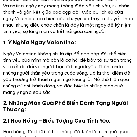
Valentine, ngày này mang thông điệp về tình yêu, sự chân
thành và gắn kết giữa các cặp đôi. Mặc dù lịch sử của
ngày Valentine có nhiều câu chuyện và truyền thuyết khác
nhau, nhưng điều chắc chắn là đây là một ngày để kỷ niệm
tình yêu, sự lãng mạn và kết nối giữa con người.
1. Ý Nghĩa Ngày Valentine:
Ngày Valentine không chỉ là dịp để các cặp đôi thể hiện
tình yêu của mình mà còn là cơ hội để bày tỏ sự trân trọng
và biết ơn đối với người bạn đời, người yêu. Thậm chí là
những người thân yêu trong cuộc sống. Đó là thời điểm để
yêu thương trở thành ngôn ngữ không lời. Nó thể hiện qua
những cử chỉ, hành động, và đặc biệt là những món quà
mang ý nghĩa sâu sắc.
2. Những Món Quà Phổ Biến Dành Tặng Người
Thương:
2.1 Hoa Hồng – Biểu Tượng Của Tình Yêu:
Hoa hồng, đặc biệt là hoa hồng đỏ, luôn là món quà quen