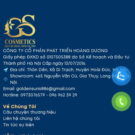
CÔNG TY CỔ PHẦN PHÁT TRIỂN HOÀNG DƯƠNG
Giấy phép ĐKKD số 0107505388 do Sở Kế hoạch và Đầu tư
Thành phố Hà Nội Cấp ngày 13/07/2016.
Địa chỉ: Thôn Dền, Xã Di Trạch, Huyện Hoài Đức, Hà Nội
Showroom: 465 Nguyễn Văn Cừ, Gia Thụy, Long Biên, Hà
Nội.
Email: goldensun6886@gmail.com
Hotline: 0973076579 - 096 962 39 29
Về Chúng Tôi
Câu chuyện thương hiệu
Liên hệ chúng tôi
Tin tức sự kiện