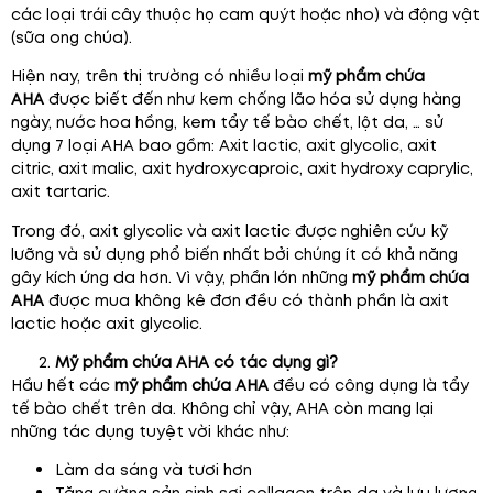
các loại trái cây thuộc họ cam quýt hoặc nho) và động vật
(sữa ong chúa).
Hiện nay, trên thị trường có nhiều loại
mỹ phẩm chứa
AHA
được biết đến như kem chống lão hóa sử dụng hàng
ngày, nước hoa hồng, kem tẩy tế bào chết, lột da, … sử
dụng 7 loại AHA bao gồm: Axit lactic, axit glycolic, axit
citric, axit malic, axit hydroxycaproic, axit hydroxy caprylic,
axit tartaric.
Trong đó, axit glycolic và axit lactic được nghiên cứu kỹ
lưỡng và sử dụng phổ biến nhất bởi chúng ít có khả năng
gây kích ứng da hơn. Vì vậy, phần lớn những
mỹ phẩm chứa
AHA
được mua không kê đơn đều có thành phần là axit
lactic hoặc axit glycolic.
Mỹ phẩm chứa AHA có tác dụng gì?
Hầu hết các
mỹ phẩm chứa AHA
đều có công dụng là tẩy
tế bào chết trên da. Không chỉ vậy, AHA còn mang lại
những tác dụng tuyệt vời khác như:
Làm da sáng và tươi hơn