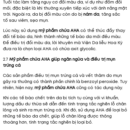
Tuổi tác làm tăng nguy cơ đổi màu da, ví dụ như đốm đồi
mồi, đặc biệt là khi thường xuyên tiếp xúc với ánh nắng mặt
trời. Ngoài ra, da bị đổi màu còn do bị
nám da
, tăng sắc
tố sau viêm, sẹo mụn.
Lúc này, sử dụng
mỹ phẩm chứa AHA
có thể thúc đẩy thay
đổi tế bào da, hình thành những tế bào da mới đều màu.
Để điều trị đổi màu da, lời khuyên mà Viện Da liễu Hoa Kỳ
đưa ra là chọn loại AHA có chứa axit glycolic.
2.7
Mỹ phẩm chứa AHA giúp ngăn ngừa và điều trị mụn
trứng cá
Các sản phẩm điều trị mụn trứng cá và vết thâm do mụn
gây ra thường có thành phần chính là benzoyl peroxide. Tuy
nhiên, hiện nay,
mỹ phẩm chứa AHA
cũng có tác dụng này.
Khi các tế bào chết trên da bị tích tụ cùng với vi khuẩn,
lượng dầu dư thừa sẽ dẫn đến tình trạng tắc nghẽn lỗ chân
lông và sinh ra mụn trứng cá. Khi đó, sử dụng AHA để loại bỏ
những tế bào da chết, giúp lỗ chân lông được thông
thoáng hơn, tình trạng tắc nghẽn bị loại bỏ.