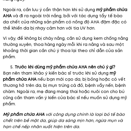
Ngoài ra, cần lưu ý cẩn thận hơn khi sử dụng
mỹ phẩm chứa
AHA
và đi ra ngoài trời nắng, bởi với tác dụng tẩy tế bào
da chết của những sản phẩm có nồng độ AHA đậm đặc có
thể khiến da bị nhạy cảm hơn với tia UV hơn.
Vì vậy, để không bị cháy nắng, cần sử dụng kem chống nắng
thường xuyên, thoa hàng ngày mỗi khi ra nắng và sau một
khoảng thời gian cần chú ý thoa lại theo chỉ dẫn của sản
phẩm.
Trước khi dùng mỹ phẩm chứa AHA nên chú ý gì?
Bạn nên tham khảo ý kiến ​​bác sĩ trước khi sử dụng
mỹ
phẩm chứa AHA
nếu bạn mới cạo da, bị bỏng hoặc có vết
thương hở trên da, bị mụn trứng cá đỏ, bệnh vẩy nến, bệnh
chàm. Ngoài ra, mẹ đang mang thai hoặc nuôi con cho bú
cũng cần tham vấn ý kiến của ​​bác sĩ nếu muốn sử dụng mỹ
phẩm.
Mỹ phẩm chứa AHA
với công dụng chính là loại bỏ tế bào
chết trên bề mặt da, giúp da sáng mịn hơn, ngừa mụn và
hạn chế nếp nhăn xuất hiện trên da.