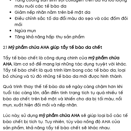
Tăng cường sản sinh sợi collagen trên da và lưu lượng
máu nuôi các tế bào da
Giảm nếp nhăn nằm trên bề mặt da
Điều chỉnh sắc tố da đổi màu do sẹo và các đốm đồi
mồi
Ngừa mụn
Tăng khả năng hấp thụ sản phẩm
2.1
Mỹ phẩm chứa AHA giúp tẩy tế bào da chết
Tẩy tế bào chết là công dụng chính của
mỹ phẩm chứa
AHA
, làm cơ sở để mang lại những tác dụng tuyệt vời khác.
Tẩy tế bào chết là quá trình làm bong các tế bào da, loại
bỏ chúng và từ đó những tế bào da mới được hình thành.
Quá trình thay thế tế bào da sẽ ngày càng chậm hơn khi
tuổi tác càng lớn, dẫn đến tình trạng tích tụ quá nhiều tế
bào da chết trên bề mặt và khiến cho da bị tối màu, nổi
mụn, xuất hiện đồi mồi và nếp nhăn.
Lúc này, sử dụng
mỹ phẩm chứa AHA
sẽ giúp loại bỏ các tế
bào chết bị tích tụ. Tuy nhiên, tùy vào nồng độ AHA của
sản phẩm, khả năng tẩy tế bào chết sẽ khác nhau.