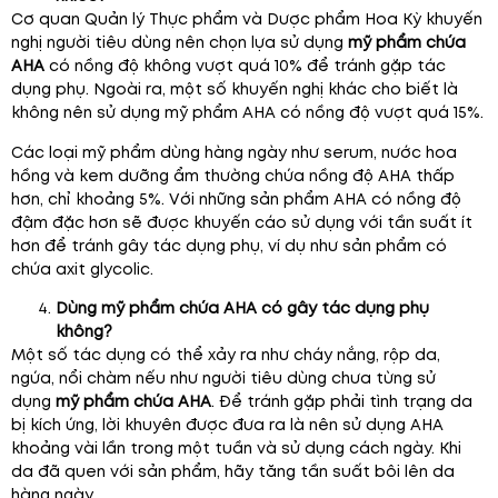
Cơ quan Quản lý Thực phẩm và Dược phẩm Hoa Kỳ khuyến
nghị người tiêu dùng nên chọn lựa sử dụng
mỹ phẩm chứa
AHA
có nồng độ không vượt quá 10% để tránh gặp tác
dụng phụ. Ngoài ra, một số khuyến nghị khác cho biết là
không nên sử dụng mỹ phẩm AHA có nồng độ vượt quá 15%.
Các loại mỹ phẩm dùng hàng ngày như serum, nước hoa
hồng và kem dưỡng ẩm thường chứa nồng độ AHA thấp
hơn, chỉ khoảng 5%. Với những sản phẩm AHA có nồng độ
đậm đặc hơn sẽ được khuyến cáo sử dụng với tần suất ít
hơn để tránh gây tác dụng phụ, ví dụ như sản phẩm có
chứa axit glycolic.
Dùng mỹ phẩm chứa AHA có gây tác dụng phụ
không?
Một số tác dụng có thể xảy ra như cháy nắng, rộp da,
ngứa, nổi chàm nếu như người tiêu dùng chưa từng sử
dụng
mỹ phẩm chứa AHA
. Để tránh gặp phải tình trạng da
bị kích ứng, lời khuyên được đưa ra là nên sử dụng AHA
khoảng vài lần trong một tuần và sử dụng cách ngày. Khi
da đã quen với sản phẩm, hãy tăng tần suất bôi lên da
hàng ngày.