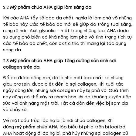
2.2
Mỹ phẩm chứa AHA giúp làm sáng da
Khi các AHA tẩy tế bào da chết, nghĩa là làm phá vỡ những
tế bào này. Các tế bào da mới sẽ giúp da trông tươi sáng,
rạng rỡ hơn. Axit glycolic – một trong những loại AHA được
sử dụng phổ biến có khả năng làm phá vỡ tình trạng tích tụ
các tế bào da chết, còn axit citric thì mang lại tác dụng
sáng da.
2.3
Mỹ phẩm chứa AHA giúp tăng cường sản sinh sợi
collagen trên da
Để da được căng mịn, đó là nhờ một loại chất xơ nhưng
giàu protein, được biết đến là sợi collagen. Khi tuổi tác
ngày càng lớn, những sợi collagen này bị phá vỡ. Quá trình
này cũng có thể xảy ra nhanh hơn khi da thường xuyên tiếp
xúc với ánh nắng mặt trời. Tất cả dẫn đến việc bị sạm da
và chảy xệ.
Về mặt cấu trúc, lớp hạ bì là nơi chứa collagen. Khi
dùng
mỹ phẩm chứa AHA
, lớp biểu bì phía trên bị loại bỏ,
AHA hoạt động ở lớp hạ bì, phá hủy những sợi collagen cũ