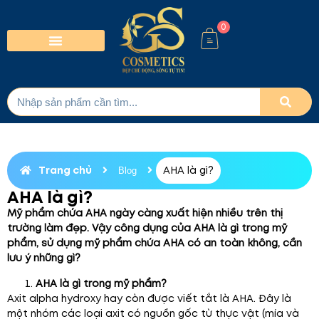
0
Trang chủ
AHA là gì?
Blog
AHA là gì?
Mỹ phẩm chứa AHA ngày càng xuất hiện nhiều trên thị
trường làm đẹp. Vậy công dụng của AHA là gì trong mỹ
phẩm, sử dụng mỹ phẩm chứa AHA có an toàn không, cần
lưu ý những gì?
AHA là gì trong mỹ phẩm?
Axit alpha hydroxy hay còn được viết tắt là AHA. Đây là
một nhóm các loại axit có nguồn gốc từ thực vật (mía và