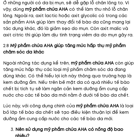
Ở những người có da bị mụn, sẽ dễ gặp lỗ chân lông to. Vì
vậy, dùng
mỹ phẩm chứa AHA
có thể làm thu nhỏ lỗ chân
lông. Ngoài ra, axit lactic hoặc axit glycolic có trong các
sản phẩm AHA giúp làm thay đổi tế bào da cũng mang lại
tác dụng khác, đó là giảm sẹo do mụn. Còn axit malic và
axit citric thì giúp làm dịu tình trạng viêm da do mụn gây ra.
2.8
Mỹ phẩm chứa AHA giúp tăng mức hấp thụ mỹ phẩm
chăm sóc da khác
Ngoài những tác dụng kể trên,
mỹ phẩm chứa AHA
còn giúp
tăng mức hấp thụ các loại mỹ phẩm chăm sóc da đang
dùng khác. Có thể hiểu lợi ích này thông qua trường hợp là
kem dưỡng ẩm. Nếu trên bề mặt da có quá nhiều tế bào
chết bị tích tụ sẽ làm ngăn cản kem dưỡng ẩm cung cấp
nước cho các tế bào da mới nằm ở dưới tế bào da chết.
Lúc này, với công dụng chính của
mỹ phẩm chứa AHA
là loại
bỏ lớp tế bào da chết sẽ tạo điều kiện thuận lợi để kem
dưỡng ẩm cung cấp nước cho các tế bào da mới.
Nên sử dụng mỹ phẩm chứa AHA có nồng độ bao
nhiêu?