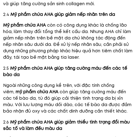
và giúp tăng cường sản sinh collagen mới.
2.4
Mỹ phẩm chứa AHA giúp giảm nếp nhăn trên da
Mỹ phẩm chứa AHA
còn có công dụng khác là chống lão
hóa, làm thay đổi tổng thể kết cấu da. Nhưng AHA chỉ làm
giảm nếp nhăn trên bề mặt da chứ không tác động đến
nếp nhăn sâu dưới da. Để xử lý nếp nhăn sâu, cần phải sử
dụng những phương pháp khác hiệu quả hơn tiêm chất làm
đầy, tái tạo bề mặt bằng tia laser.
2.5
Mỹ phẩm chứa AHA giúp tăng cường máu đến các tế
bào da
Ngoài những công dụng kể trên, với đặc tính chống
viêm,
mỹ phẩm chứa AHA
còn giúp tăng cường máu đến
các tế bào da, từ đó giúp cải thiện tình trạng da bị xỉn
màu. Với lưu lượng máu dồi dào, các tế bào da được đảm
bảo nhận đủ oxy và các chất dinh dưỡng cần thiết khác.
2.6
Mỹ phẩm chứa AHA giúp giảm thiểu tình trạng đổi màu
sắc tố và làm đều màu da