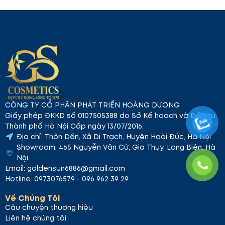
CÔNG TY CỔ PHẦN PHÁT TRIỂN HOÀNG DƯƠNG
Giấy phép ĐKKD số 0107505388 do Sở Kế hoạch và Đầu tư
Thành phố Hà Nội Cấp ngày 13/07/2016.
Địa chỉ: Thôn Dền, Xã Di Trạch, Huyện Hoài Đức, Hà Nội
Showroom: 465 Nguyễn Văn Cừ, Gia Thụy, Long Biên, Hà
Nội.
Email: goldensun6886@gmail.com
Hotline: 0973076579 - 096 962 39 29
Về Chúng Tôi
Câu chuyện thương hiệu
Liên hệ chúng tôi