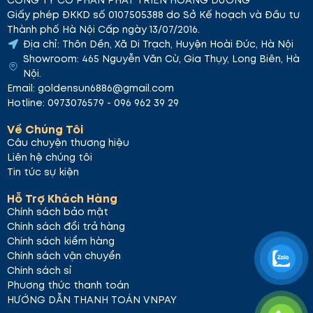
Giấy phép ĐKKD số 0107505388 do Sở Kế hoạch và Đầu tư
Thành phố Hà Nội Cấp ngày 13/07/2016.
Địa chỉ: Thôn Dền, Xã Di Trạch, Huyện Hoài Đức, Hà Nội
Showroom: 465 Nguyễn Văn Cừ, Gia Thụy, Long Biên, Hà
Nội.
Email: goldensun6886@gmail.com
Hotline: 0973076579 - 096 962 39 29
Về Chúng Tôi
Câu chuyện thương hiệu
Liên hệ chúng tôi
Tin tức sự kiện
Hỗ Trợ Khách Hàng
Chính sách bảo mật
Chính sách đổi trả hàng
Chính sách kiểm hàng
Chính sách vận chuyển
Chính sách sỉ
Phương thức thanh toán
HƯỚNG DẪN THANH TOÁN VNPAY