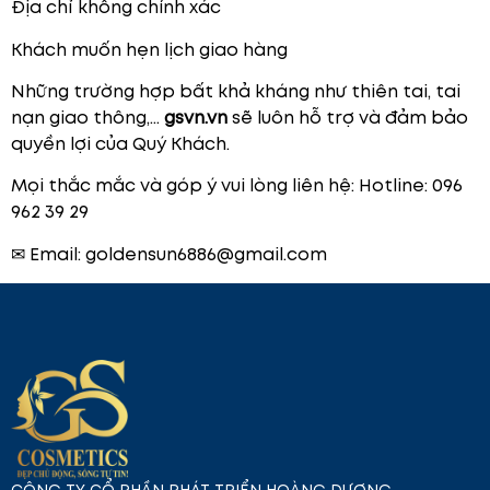
Địa chỉ không chính xác
Khách muốn hẹn lịch giao hàng
Những trường hợp bất khả kháng như thiên tai, tai
nạn giao thông,…
gsvn.vn
sẽ luôn hỗ trợ và đảm bảo
quyền lợi của Quý Khách.
Mọi thắc mắc và góp ý vui lòng liên hệ: Hotline: 096
962 39 29
✉ Email: goldensun6886@gmail.com
CÔNG TY CỔ PHẦN PHÁT TRIỂN HOÀNG DƯƠNG