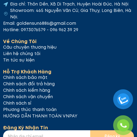
Địa chỉ: Thôn Dền, Xã Di Trạch, Huyện Hoài Đức, Hà Nội
Showroom: 465 Nguyễn Văn Cừ, Gia Thụy, Long Biên, Hà
Nội.
Email: goldensun6886@gmail.com
Hotline: 0973076579 - 096 962 39 29
Về Chúng Tôi
Câu chuyện thương hiệu
Liên hệ chúng tôi
Tin tức sự kiện
Hỗ Trợ Khách Hàng
Chính sách bảo mật
Chính sách đổi trả hàng
Chính sách kiểm hàng
Chính sách vận chuyển
Chính sách sỉ
Phương thức thanh toán
HƯỚNG DẪN THANH TOÁN VNPAY
Đăng Ký Nhận Tin
Đăng ký