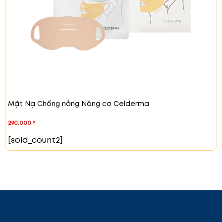
Thành Phần
Niacinamide:
Giúp làm sáng da, cải thiện độ
đều màu và giảm thâm nám.
Adenosine:
Cải thiện độ đàn hồi của da, giúp
giảm nếp nhăn và làm săn chắc da.
Nước tinh khiết & Glycerin:
Cung cấp độ ẩm
cho da, giúp da mềm mại và duy trì độ ẩm lâu
dài.
Chiết xuất lá Fumarate Vulgaris & Chiết xuất
Mặt Nạ Chống nắng Nâng cơ Celderma
cây Trường Sinh:
dịu da, chống viêm và phục
hồi da.
290.000
₫
Chiết xuất trà xanh & Chiết xuất hạt Silybum
[sold_count2]
Officinalis (Ricinus Officinalis).
Chống oxy hóa
và bảo vệ da khỏi các tác động của môi
trường.
Sodium Hyaluronate &
Axit Hyaluronic
:
Giữ ẩm
cho da và giúp cải thiện độ đàn hồi, mang lại
làn da mịn màng.