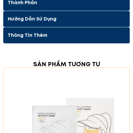
Thành Phần
Hướng Dẫn Sử Dụng
Thông Tin Thêm
Công Dụng
SẢN PHẨM TƯƠNG TỰ
Làm dịu da:
Giúp làm dịu và thư giãn da, đặc
biệt sau khi tiếp xúc với các yếu tố gây kích
ứng hoặc tổn thương da.
Dưỡng ẩm và bảo vệ:
Cung cấp độ ẩm cần
thiết cho da, giúp da mềm mại và căng mịn.
Làm sáng và cải thiện nếp nhăn:
Với các thành
phần như Niacinamide và Adenosine. Sản
phẩm giúp cải thiện độ sáng và giảm thiểu
các nếp nhăn trên da, da đều màu và săn
chắc hơn.