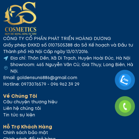
CÔNG TY CỔ PHẦN PHÁT TRIỂN HOÀNG DƯƠNG
Giấy phép ĐKKD số 0107505388 do Sở Kế hoạch và Đầu tư
Thành phố Hà Nội Cấp ngày 13/07/2016.
Địa chỉ: Thôn Dền, Xã Di Trạch, Huyện Hoài Đức, Hà Nội
Showroom: 465 Nguyễn Văn Cừ, Gia Thụy, Long Biên, Hà
Nội.
Email: goldensun6886@gmail.com
Hotline: 0973076579 - 096 962 39 29
Về Chúng Tôi
Câu chuyện thương hiệu
Liên hệ chúng tôi
Tin tức sự kiện
Hỗ Trợ Khách Hàng
Chính sách bảo mật