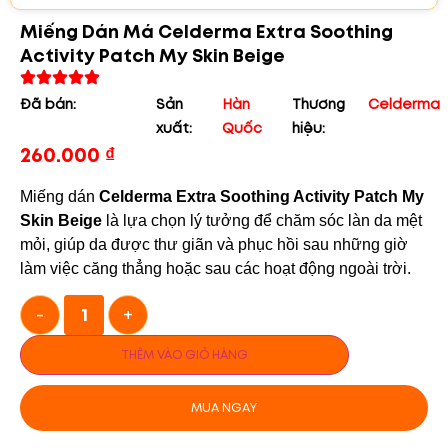
Miếng Dán Má Celderma Extra Soothing
Activity Patch My Skin Beige
Đã bán:
Sản
Hàn
Thương
Celderma
xuất:
Quốc
hiệu:
260.000
₫
Miếng dán
Celderma Extra Soothing Activity Patch My
Skin Beige
là lựa chọn lý tưởng để chăm sóc làn da mệt
mỏi, giúp da được thư giãn và phục hồi sau những giờ
làm việc căng thẳng hoặc sau các hoạt động ngoài trời.
-
+
THÊM VÀO GIỎ HÀNG
MUA NGAY