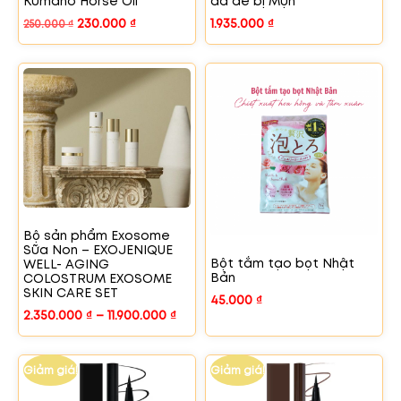
Kumano Horse Oil
da dễ bị Mụn
230.000
₫
1.935.000
₫
250.000
₫
Bộ sản phẩm Exosome
Sữa Non – EXOJENIQUE
Bột tắm tạo bọt Nhật
WELL- AGING
Bản
COLOSTRUM EXOSOME
SKIN CARE SET
45.000
₫
2.350.000
₫
–
11.900.000
₫
Giảm giá!
Giảm giá!