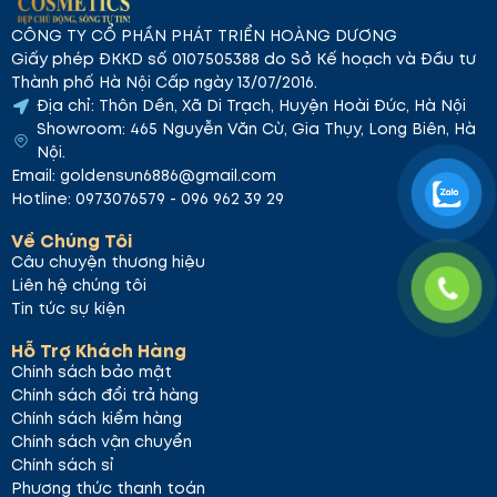
CÔNG TY CỔ PHẦN PHÁT TRIỂN HOÀNG DƯƠNG
Giấy phép ĐKKD số 0107505388 do Sở Kế hoạch và Đầu tư
Thành phố Hà Nội Cấp ngày 13/07/2016.
Địa chỉ: Thôn Dền, Xã Di Trạch, Huyện Hoài Đức, Hà Nội
Showroom: 465 Nguyễn Văn Cừ, Gia Thụy, Long Biên, Hà
Nội.
Email: goldensun6886@gmail.com
Hotline: 0973076579 - 096 962 39 29
Về Chúng Tôi
Câu chuyện thương hiệu
Liên hệ chúng tôi
Tin tức sự kiện
Hỗ Trợ Khách Hàng
Chính sách bảo mật
Chính sách đổi trả hàng
Chính sách kiểm hàng
Chính sách vận chuyển
Chính sách sỉ
Phương thức thanh toán