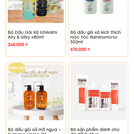
Bộ Dầu Gội Xả Ichikami
Bộ dầu gội xả kích thích
Airy & Silky 480ml
mọc tóc Kaminomoto
300ml
245.000
₫
670.000
₫
Giảm giá!
Bộ dầu gội xả mỡ ngựa –
Bộ sản phẩm dành cho