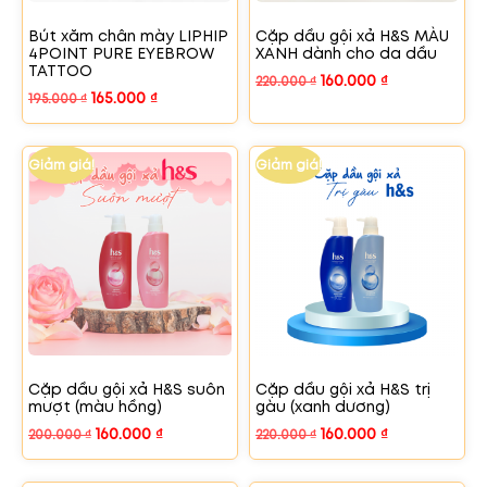
Bút xăm chân mày LIPHIP
Cặp dầu gội xả H&S MÀU
4POINT PURE EYEBROW
XANH dành cho da dầu
TATTOO
160.000
₫
220.000
₫
165.000
₫
195.000
₫
Giảm giá!
Giảm giá!
Cặp dầu gội xả H&S suôn
Cặp dầu gội xả H&S trị
mượt (màu hồng)
gàu (xanh dương)
160.000
₫
160.000
₫
200.000
₫
220.000
₫