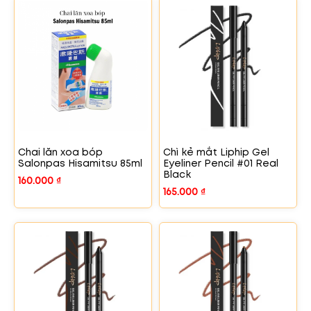
Chai lăn xoa bóp
Chì kẻ mắt Liphip Gel
Salonpas Hisamitsu 85ml
Eyeliner Pencil #01 Real
Black
160.000
₫
165.000
₫