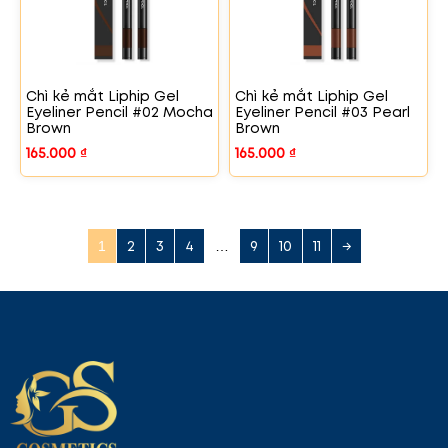
Chì kẻ mắt Liphip Gel
Chì kẻ mắt Liphip Gel
Eyeliner Pencil #02 Mocha
Eyeliner Pencil #03 Pearl
Brown
Brown
165.000
₫
165.000
₫
2
3
4
9
10
11
→
1
…