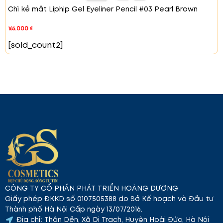
Chì kẻ mắt Liphip Gel Eyeliner Pencil #03 Pearl Brown
Sản phẩm được chiết xuất từ các thành phần tự
nhiên như Mica, Ceresin và nhiều loại sáp tổng hợp,
165.000
₫
giúp chì kẻ mắt dễ dàng lướt trên da mà không bị
vón cục. Ngoài ra, công thức của chì Liphip không
[sold_count2]
gây lem, đảm bảo giữ màu sắc nguyên vẹn trong
suốt cả ngày.
CÔNG TY CỔ PHẦN PHÁT TRIỂN HOÀNG DƯƠNG
Giấy phép ĐKKD số 0107505388 do Sở Kế hoạch và Đầu tư
Thành phố Hà Nội Cấp ngày 13/07/2016.
Địa chỉ: Thôn Dền, Xã Di Trạch, Huyện Hoài Đức, Hà Nội