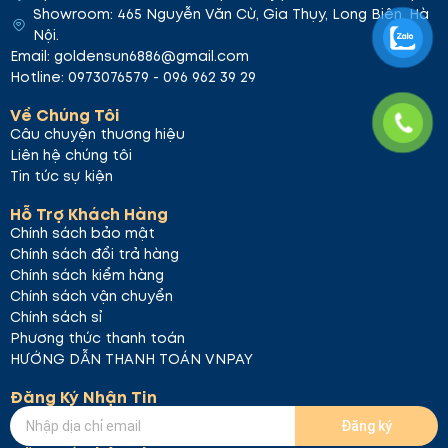
Showroom: 465 Nguyễn Văn Cừ, Gia Thụy, Long Biên, Hà
Nội.
Email: goldensun6886@gmail.com
Hotline: 0973076579 - 096 962 39 29
Thành phần chất lượng
Về Chúng Tôi
Sản phẩm an toàn, không gây kích ứng cho mắt với
Câu chuyện thương hiệu
các thành phần tự nhiên. Các thành phần này giúp
Liên hệ chúng tôi
lớp kẻ mắt mượt mà, hoàn toàn không gây cảm
Tin tức sự kiện
giác khó chịu.
Hỗ Trợ Khách Hàng
Kết luận
Chính sách bảo mật
Liphip Gel Eyeliner Pencil là sự lựa chọn lý tưởng cho
Chính sách đổi trả hàng
những ai muốn có đôi mắt sắc nét, nổi bật. Hoạt
Chính sách kiểm hàng
động cả ngày dài thu hút mà không lo lem hay trôi
Chính sách vận chuyển
màu. Với tính năng bền màu và khả năng tạo đường
Chính sách sỉ
nét hoàn hảo, sản phẩm giúp bạn hoàn thiện phong
Phương thức thanh toán
cách trang điểm mỗi ngày.
HƯỚNG DẪN THANH TOÁN VNPAY
Đăng Ký Nhận Tin
Đăng ký