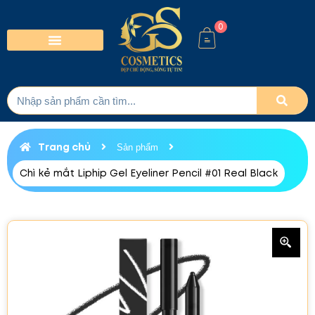
0
Trang chủ
Sản phẩm
Chì kẻ mắt Liphip Gel Eyeliner Pencil #01 Real Black