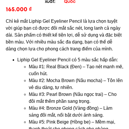
xuất:
Quốc
165.000
₫
Chì kẻ mắt Liphip Gel Eyeliner Pencil là lựa chọn tuyệt
vời giúp bạn có được đôi mắt sắc nét, long lanh cả ngày
dài. Sản phẩm có thiết kế tiện lợi, dễ sử dụng và đặc biệt
bền màu. Với nhiều màu sắc đa dạng, bạn có thể dễ
dàng chọn lựa cho phong cách trang điểm của mình.
Liphip Gel Eyeliner Pencil có 5 màu sắc hấp dẫn:
Màu #1: Real Black (Đen) – Tạo nét mạnh mẽ,
cuốn hút.
Màu #2: Mocha Brown (Nâu mocha) – Tôn lên
vẻ dịu dàng, tự nhiên.
Màu #3: Pearl Brown (Nâu ngọc trai) – Cho
đôi mắt thêm phần sang trọng.
Màu #4: Bronze Gold (Vàng đồng) – Làm
sáng đôi mắt, nổi bật dưới ánh sáng.
Màu #5: Pink Beige (Hồng be) – Mềm mại,
thanh thoát cho phong cách nhẹ nhàng.