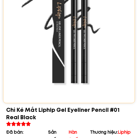
Chì Kẻ Mắt Liphip Gel Eyeliner Pencil #01
Real Black
Đã bán:
Sản
Hàn
Thương hiệu:
Liphip