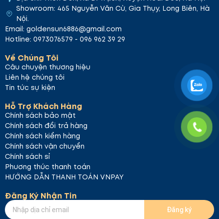
Showroom: 465 Nguyễn Văn Cừ, Gia Thụy, Long Biên, Hà
Nội.
Email: goldensun6886@gmail.com
Hotline: 0973076579 - 096 962 39 29
Về Chúng Tôi
Câu chuyện thương hiệu
Liên hệ chúng tôi
Tin tức sự kiện
Hỗ Trợ Khách Hàng
Chính sách bảo mật
Chính sách đổi trả hàng
Chính sách kiểm hàng
Chính sách vận chuyển
Chính sách sỉ
Phương thức thanh toán
HƯỚNG DẪN THANH TOÁN VNPAY
Đăng Ký Nhận Tin
Đăng ký