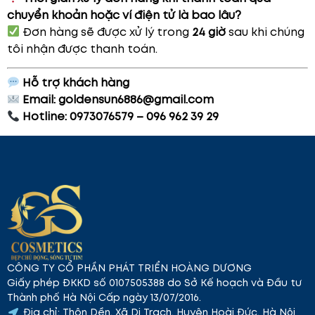
chuyển khoản hoặc ví điện tử là bao lâu?
Đơn hàng sẽ được xử lý trong
24 giờ
sau khi chúng
tôi nhận được thanh toán.
Hỗ trợ khách hàng
Email:
goldensun6886@gmail.com
Hotline: 0973076579 – 096 962 39 29
CÔNG TY CỔ PHẦN PHÁT TRIỂN HOÀNG DƯƠNG
Giấy phép ĐKKD số 0107505388 do Sở Kế hoạch và Đầu tư
Thành phố Hà Nội Cấp ngày 13/07/2016.
Địa chỉ: Thôn Dền, Xã Di Trạch, Huyện Hoài Đức, Hà Nội