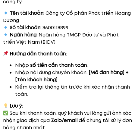
công ty:
Tên tài khoản:
Công ty Cổ phần Phát triển Hoàng
Dương
Số tài khoản:
8600118899
Ngân hàng:
Ngân hàng TMCP Đầu tư và Phát
triển Việt Nam (BIDV)
Hướng dẫn thanh toán:
Nhập
số tiền cần thanh toán
.
Nhập nội dung chuyển khoản:
[Mã đơn hàng] +
[Tên khách hàng]
.
Kiểm tra lại thông tin trước khi xác nhận thanh
toán.
Lưu ý:
Sau khi thanh toán, quý khách vui lòng gửi ảnh xác
nhận giao dịch qua
Zalo/email
để chúng tôi xử lý đơn
hàng nhanh nhất.