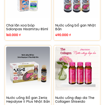
Chai lăn xoa bóp
Nước uống bổ gan Nhật
Salonpas Hisamitsu 85ml
Bản
160.000
₫
490.000
₫
Nước uống Bổ gan Zeria
Nước uống đẹp da The
Hepalyse II Plus Nhật Bản
Collagen Shiseido