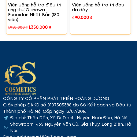
Viên uống hỗ trợ điều trị
Viên uống hỗ trợ trị đau
ung thư Okinawa
dạ dày
Fucoidan Nhật Bản (180
490.000
₫
viên)
1.350.000
₫
1.950.000
₫
CÔNG TY CỔ PHẦN PHÁT TRIỂN HOÀNG DƯƠNG
Giấy phép ĐKKD số 0107505388 do Sở Kế hoạch và Đầu tư
Thành phố Hà Nội Cấp ngày 13/07/2016.
Địa chỉ: Thôn Dền, Xã Di Trạch, Huyện Hoài Đức, Hà Nội
Showroom: 465 Nguyễn Văn Cừ, Gia Thụy, Long Biên, Hà
Nội.