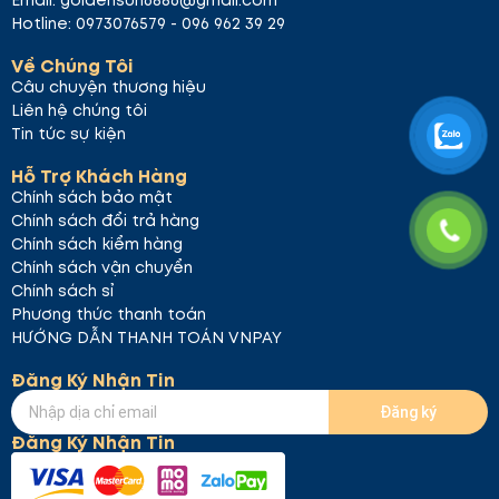
Email: goldensun6886@gmail.com
Hotline: 0973076579 - 096 962 39 29
Về Chúng Tôi
Câu chuyện thương hiệu
Liên hệ chúng tôi
Tin tức sự kiện
Hỗ Trợ Khách Hàng
Chính sách bảo mật
Chính sách đổi trả hàng
Chính sách kiểm hàng
Chính sách vận chuyển
Chính sách sỉ
Phương thức thanh toán
HƯỚNG DẪN THANH TOÁN VNPAY
Đăng Ký Nhận Tin
Đăng ký
Đăng Ký Nhận Tin