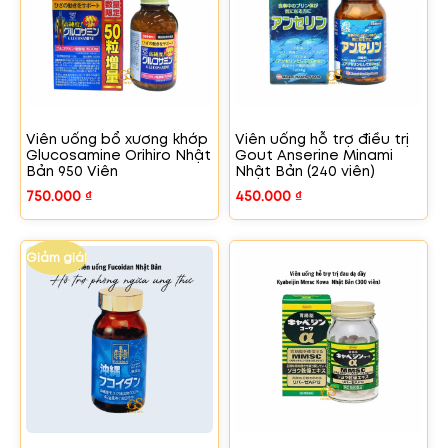
Viên uống bổ xương khớp
Viên uống hỗ trợ điều trị
Glucosamine Orihiro Nhật
Gout Anserine Minami
Bản 950 Viên
Nhật Bản (240 viên)
750.000
₫
450.000
₫
Giảm giá!