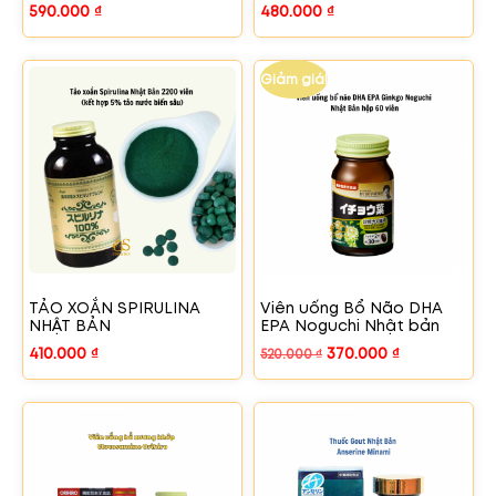
590.000
₫
480.000
₫
Giảm giá!
TẢO XOẮN SPIRULINA
Viên uống Bổ Não DHA
NHẬT BẢN
EPA Noguchi Nhật bản
410.000
₫
370.000
₫
520.000
₫