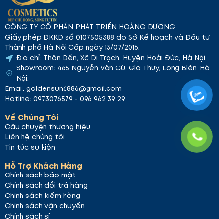
CÔNG TY CỔ PHẦN PHÁT TRIỂN HOÀNG DƯƠNG
Giấy phép ĐKKD số 0107505388 do Sở Kế hoạch và Đầu tư
Thành phố Hà Nội Cấp ngày 13/07/2016.
Địa chỉ: Thôn Dền, Xã Di Trạch, Huyện Hoài Đức, Hà Nội
Showroom: 465 Nguyễn Văn Cừ, Gia Thụy, Long Biên, Hà
Nội.
Email: goldensun6886@gmail.com
Hotline: 0973076579 - 096 962 39 29
Về Chúng Tôi
Câu chuyện thương hiệu
Liên hệ chúng tôi
Tin tức sự kiện
Hỗ Trợ Khách Hàng
Chính sách bảo mật
Chính sách đổi trả hàng
Chính sách kiểm hàng
Chính sách vận chuyển
Chính sách sỉ