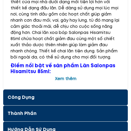
thiết của mọi nhà dưới dạng mới tiện lợi hơn với
thiết kế dạng đầu lăn. Dễ dàng sử dụng mọi lúc mọi
nơi, cùng tinh dầu gồm các hoạt chất giúp giảm
nhanh cơn đau mỏi, vai, gáy hay lưng, từ đó mang lại
cảm giác thoải mái, dễ chịu cho cuộc sống năng
động hơn. Chai lăn xoa bóp Salonpas Hisamitsu
85ml chứa hoạt chất giảm đau cùng một số chiết
xuất thảo dược thiên nhiên giúp làm giảm đau
nhanh chóng. Thiết kế chai lăn tiện dụng. Sản phẩm
bôi ngoài da, có thể sử dụng cho mọi đối tượng.
Điểm nổi bật về sản phẩm Lăn Salonpas
Hisamitsu 85ml:
Xem thêm
Salonpas Hisamitsu là sự lựa chọn hàng đầu của
người Nhật và các nước trên thế giới. Với công dụng
làm giảm nhanh những cơn đau nhức, mỏi cơ, bong
Công Dụng
gân, bầm tím… từ đó mang lại cảm giác thoải mái và
thư giãn. Dầu xoa bóp Hisamitsu 85ml mang lại sự
tiện lợi tối đa cho người sử dụng. Thiết kế chai có
Thành Phần
đầu lăn giúp kiểm soát lượng dầu sử dụng, không
gây dư thừa. Bên cạnh đó, bạn có thể dễ dàng đưa
Hướng Dẫn Sử Dụng