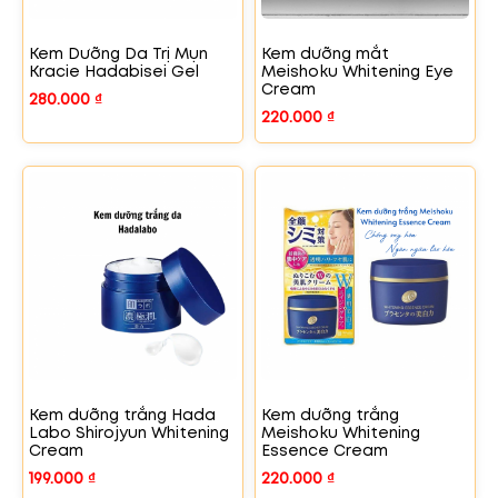
Kem Dưỡng Da Trị Mụn
Kem dưỡng mắt
Kracie Hadabisei Gel
Meishoku Whitening Eye
Cream
280.000
₫
220.000
₫
Kem dưỡng trắng Hada
Kem dưỡng trắng
Labo Shirojyun Whitening
Meishoku Whitening
Cream
Essence Cream
199.000
₫
220.000
₫