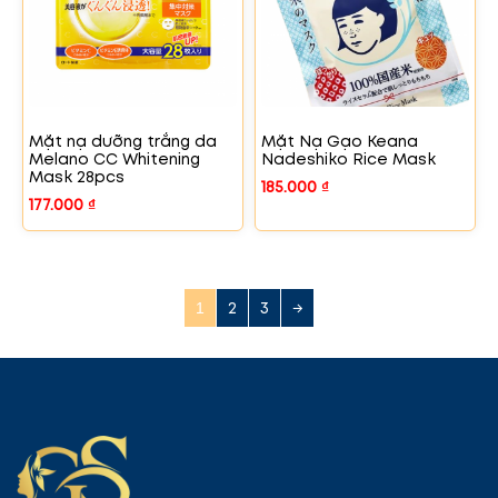
Mặt nạ dưỡng trắng da
Mặt Nạ Gạo Keana
Melano CC Whitening
Nadeshiko Rice Mask
Mask 28pcs
185.000
₫
177.000
₫
2
3
→
1