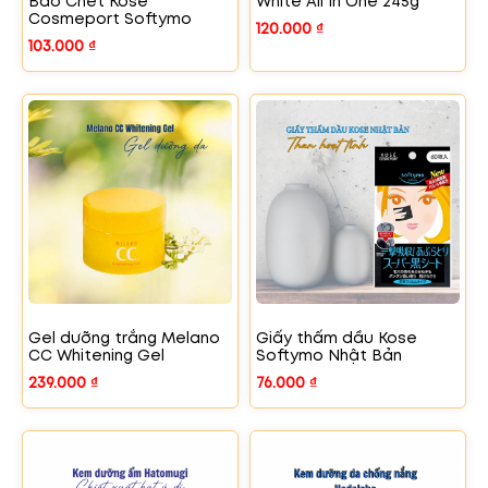
Bào Chết Kosé
White All In One 245g
Cosmeport Softymo
120.000
₫
103.000
₫
Gel dưỡng trắng Melano
Giấy thấm dầu Kose
CC Whitening Gel
Softymo Nhật Bản
239.000
₫
76.000
₫