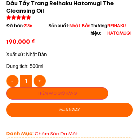
Dầu Tẩy Trang Reihaku Hatomugi The
Cleansing Oil
Đã bán:
2136
Sản xuất:
Nhật Bản
Thương
REIHAKU
hiệu:
HATOMUGI
190.000
₫
Xuất xứ: Nhật Bản
Dung tích: 500ml
-
+
THÊM VÀO GIỎ HÀNG
MUA NGAY
Danh Mục:
Chăm Sóc Da Mặt.