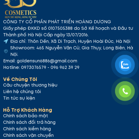
CÔNG TY CỔ PHẦN PHÁT TRIỂN HOÀNG DƯƠNG
Giấy phép ĐKKD số 0107505388 do Sở Kế hoạch và Đầu tư
Thành phố Hà Nội Cấp ngày 13/07/2016.
Địa chỉ: Thôn Dền, Xã Di Trạch, Huyện Hoài Đức, Hà Nội
Showroom: 465 Nguyễn Văn Cừ, Gia Thụy, Long Biên, Hà
Nội.
Email: goldensun6886@gmail.com
Hotline: 0973076579 - 096 962 39 29
Về Chúng Tôi
Câu chuyện thương hiệu
Liên hệ chúng tôi
Tin tức sự kiện
Hỗ Trợ Khách Hàng
Chính sách bảo mật
Chính sách đổi trả hàng
Chính sách kiểm hàng
Chính sách vận chuyển