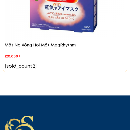
lau nhẹ nhàng lên vùng mắt và môi. Tránh chà xát
quá mạnh để không gây tổn thương da. Cảnh Báo
Khi Sử Dụng Ngưng sử dụng và tham khảo ý kiến bác
sĩ nếu da bị kích ứng. Không sử dụng sản phẩm trên
vùng da bị sưng, viêm. Tránh để sản phẩm tiếp xúc
trực tiếp với mắt. Để xa tầm tay trẻ em.
Thông Tin Sản Phẩm
Mặt Nạ Xông Hơi Mắt MegRhythm
Thương hiệu:
Reihaku Hatomugi
Xuất xứ:
Nhật Bản
120.000
₫
Quy cách đóng gói:
Dạng lọ, 1 lọ/500ml Dầu tẩy
trang Reihaku Hatomugi The Cleansing Oil là lựa
[sold_count2]
chọn tuyệt vời để làm sạch da mặt sâu, duy trì độ
ẩm tự nhiên và mang lại làn da mịn màng, tươi sáng.