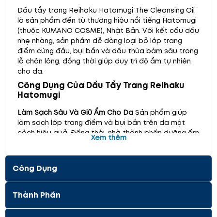
Dầu tẩy trang Reihaku Hatomugi The Cleansing Oil
là sản phẩm đến từ thương hiệu nổi tiếng Hatomugi
(thuộc KUMANO COSME), Nhật Bản. Với kết cấu dầu
nhẹ nhàng, sản phẩm dễ dàng loại bỏ lớp trang
điểm cứng đầu, bụi bẩn và dầu thừa bám sâu trong
lỗ chân lông, đồng thời giúp duy trì độ ẩm tự nhiên
cho da.
Công Dụng Của Dầu Tẩy Trang Reihaku
Hatomugi
Làm Sạch Sâu Và Giữ Ẩm Cho Da
Sản phẩm giúp
làm sạch lớp trang điểm và bụi bẩn trên da một
cách hiệu quả. Đồng thời, nhờ thành phần dưỡng ẩm
Xem thêm
tự nhiên từ chiết xuất hạt Ý Dĩ, dầu tẩy trang này
giúp da luôn mềm mịn và không bị khô sau khi sử
dụng.
Loại Bỏ Tạp Chất Và Dầu Thừa
Dầu tẩy trang
Công Dụng
này còn giúp loại bỏ hoàn toàn các tạp chất và
dầu thừa bám sâu trong lỗ chân lông, mang lại làn
da sạch sẽ, thông thoáng.
Thích Hợp Với Mọi Loại
Thành Phần
Da
Sản phẩm có thể sử dụng cho cả da mặt khô và
ướt, phù hợp với mọi loại da, đặc biệt là da khô