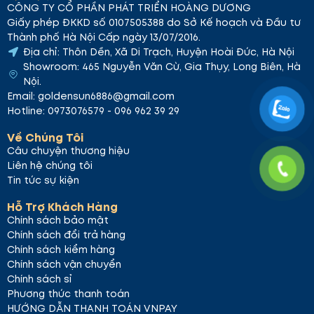
CÔNG TY CỔ PHẦN PHÁT TRIỂN HOÀNG DƯƠNG
Giấy phép ĐKKD số 0107505388 do Sở Kế hoạch và Đầu tư
Thành phố Hà Nội Cấp ngày 13/07/2016.
Địa chỉ: Thôn Dền, Xã Di Trạch, Huyện Hoài Đức, Hà Nội
Showroom: 465 Nguyễn Văn Cừ, Gia Thụy, Long Biên, Hà
Nội.
Email: goldensun6886@gmail.com
Hotline: 0973076579 - 096 962 39 29
Về Chúng Tôi
Câu chuyện thương hiệu
Liên hệ chúng tôi
Tin tức sự kiện
Hỗ Trợ Khách Hàng
Chính sách bảo mật
Chính sách đổi trả hàng
Chính sách kiểm hàng
Chính sách vận chuyển
Chính sách sỉ
Phương thức thanh toán
HƯỚNG DẪN THANH TOÁN VNPAY