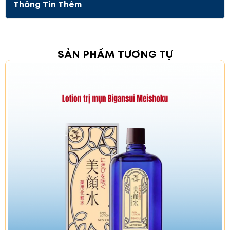
Thông Tin Thêm
Hạt ý dĩ:
Có tác dụng trị nám và tàn nhang,
giảm các hắc tố làm đều màu da, làm lành
các vết sẹo, dưỡng da khỏe mạnh từ sâu bên
trong. Đồng thời tăng cường sức đề kháng cho
làn da.
SẢN PHẨM TƯƠNG TỰ
Sodium Hyaluronate:
Giảm ngứa cho da dị ứng
hoặc bị mất nước. Làm mịn da, làm mờ vết
thâm, ngăn ngừa lão hóa. Tăng cường sự hấp
thụ các chất dinh dưỡng giúp da khỏe mạnh.
Glycerin:
Hỗ trợ điều trị da mụn, nhiễm trùng,
giảm các nếp nhăn giúp gia tăng độ đàn hồi
cho da.
Vitamin E:
Có tác dụng trị nám và tàn nhang,
giảm hắc tố, tăng đề kháng cho da.
Butylene Glycol:
Giúp kem thấm nhanh, giảm
tình trạng bết rít, bí tắc lỗ chân lông trên da.
Dầu khoáng (Mineral Oil):
Hỗ trợ chăm sóc da,
tránh tác hại của môi trường.
Dimethicone:
Làm giảm nếp nhăn mang lại sự
căng bóng cho làn da.
Carbomer:
Tạo độ căng bóng cho làn da, ngăn