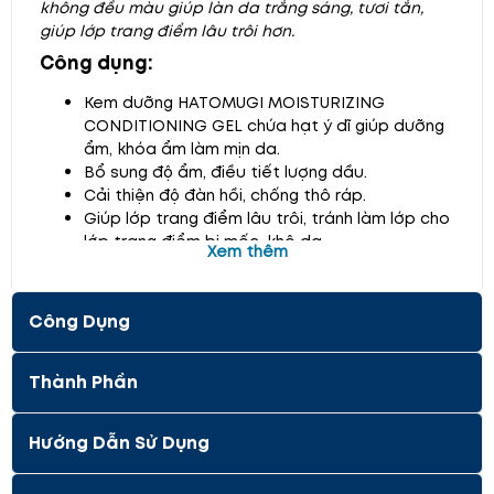
không đều màu giúp làn da trắng sáng, tươi tắn,
giúp lớp trang điểm lâu trôi hơn.
Công dụng:
Kem dưỡng HATOMUGI MOISTURIZING
CONDITIONING GEL chứa hạt ý dĩ giúp dưỡng
ẩm, khóa ẩm làm mịn da.
Bổ sung độ ẩm, điều tiết lượng dầu.
Cải thiện độ đàn hồi, chống thô ráp.
Giúp lớp trang điểm lâu trôi, tránh làm lớp cho
lớp trang điểm bị mốc, khô da.
Xem thêm
Sản phẩm chiết xuất từ thành phần thiên nhiên
dịu nhẹ nên không gây kích ứng, phù hợp với
da nhạy cảm.
Công Dụng
Thẩm thấu nhanh, nuôi dưỡng da khỏe mạnh
từ sâu bên trong giúp phục hồi da sau tổn
Thành Phần
thương.
Tạo sự nhẹ nhàng, thoải mái cho làn da mỗi khi
chạm vào.
Hướng Dẫn Sử Dụng
Thành phần: