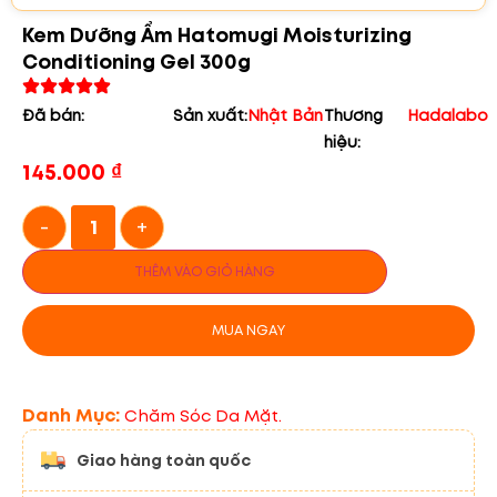
Kem Dưỡng Ẩm Hatomugi Moisturizing
Conditioning Gel 300g
Đã bán:
Sản xuất:
Nhật Bản
Thương
Hadalabo
hiệu:
145.000
₫
-
+
THÊM VÀO GIỎ HÀNG
MUA NGAY
Danh Mục:
Chăm Sóc Da Mặt.
Giao hàng toàn quốc