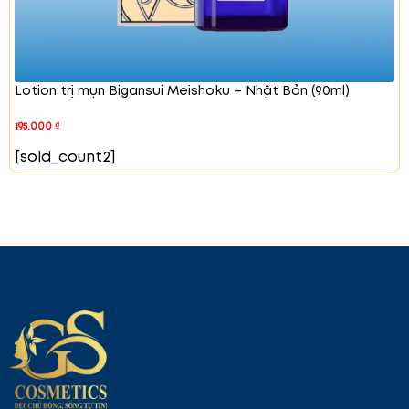
ngừa mụn trứng cá, chống tia cực tím, chống
khuẩn.
Fragrance:
Tạo hương thơm dịu nhẹ, khử mùi
cơ thể cực hiệu quả.
Lotion trị mụn Bigansui Meishoku – Nhật Bản (90ml)
Hướng dẫn sử dụng:
Sử dụng cuối cùng trong những bước dưỡng da.
195.000
₫
Lấy một lượng kem dưỡng HATOMUGI
[sold_count2]
MOISTURIZING CONDITIONING GEL thoa đều lên da
và vỗ nhẹ cho dưỡng chất thấm đều hơn.
Sản phẩm có thể sử dụng cho cả mặt và body.
Cách bảo quản:
Bảo quản nơi khô ráo, tránh xa tầm
tay trẻ em.