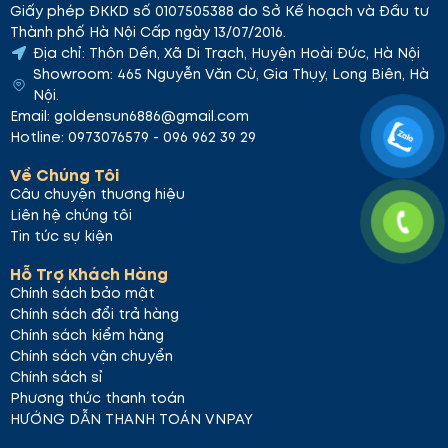
Giấy phép ĐKKD số 0107505388 do Sở Kế hoạch và Đầu tư
Thành phố Hà Nội Cấp ngày 13/07/2016.
Địa chỉ: Thôn Dền, Xã Di Trạch, Huyện Hoài Đức, Hà Nội
Showroom: 465 Nguyễn Văn Cừ, Gia Thụy, Long Biên, Hà
Nội.
Email: goldensun6886@gmail.com
Hotline: 0973076579 - 096 962 39 29
Về Chúng Tôi
Câu chuyện thương hiệu
Liên hệ chúng tôi
Tin tức sự kiện
Hỗ Trợ Khách Hàng
Chính sách bảo mật
Chính sách đổi trả hàng
Chính sách kiểm hàng
Chính sách vận chuyển
Chính sách sỉ
Phương thức thanh toán
HƯỚNG DẪN THANH TOÁN VNPAY