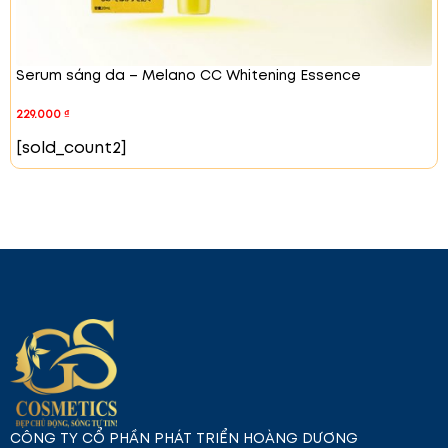
Serum sáng da – Melano CC Whitening Essence
229.000
₫
[sold_count2]
CÔNG TY CỔ PHẦN PHÁT TRIỂN HOÀNG DƯƠNG