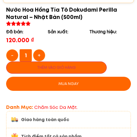
Nước Hoa Hồng Tía Tô Dokudami Perilla
Natural – Nhật Bản (500ml)
Đã bán:
Sản xuất:
Thương hiệu:
120.000
₫
-
+
THÊM VÀO GIỎ HÀNG
MUA NGAY
Danh Mục:
Chăm Sóc Da Mặt.
Giao hàng toàn quốc
Tích điểm tất cả sản phẩm