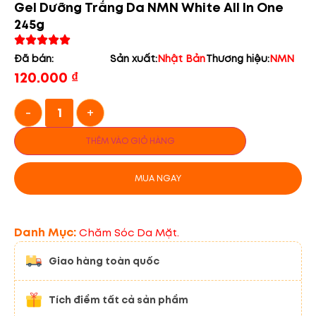
Gel Dưỡng Trắng Da NMN White All In One
245g
Đã bán:
Sản xuất:
Nhật Bản
Thương hiệu:
NMN
120.000
₫
-
+
THÊM VÀO GIỎ HÀNG
MUA NGAY
Danh Mục:
Chăm Sóc Da Mặt.
Giao hàng toàn quốc
Tích điểm tất cả sản phẩm