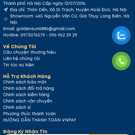
Thành phố Hà Nội Cấp ngày 13/07/2016.
Địa chỉ: Thôn Dền, Xã Di Trạch, Huyện Hoài Đức, Hà Nội
Showroom: 465 Nguyễn Văn Cừ, Gia Thụy, Long Biên, Hà
Nội.
Email: goldensun6886@gmail.com
Hotline: 0973076579 - 096 962 39 29
Về Chúng Tôi
Câu chuyện thương hiệu
Liên hệ chúng tôi
Tin tức sự kiện
Hỗ Trợ Khách Hàng
Chính sách bảo mật
Chính sách đổi trả hàng
Chính sách kiểm hàng
Chính sách vận chuyển
Chính sách sỉ
Phương thức thanh toán
HƯỚNG DẪN THANH TOÁN VNPAY
Đăng Ký Nhận Tin