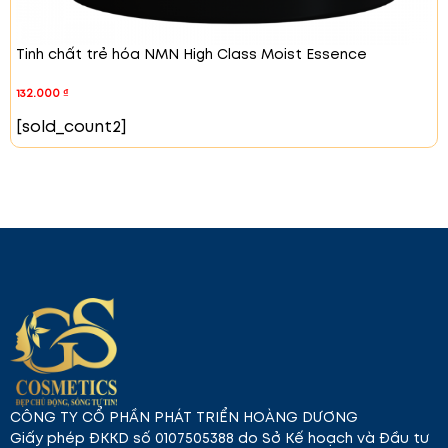
Tinh chất trẻ hóa NMN High Class Moist Essence
132.000
₫
[sold_count2]
CÔNG TY CỔ PHẦN PHÁT TRIỂN HOÀNG DƯƠNG
Giấy phép ĐKKD số 0107505388 do Sở Kế hoạch và Đầu tư