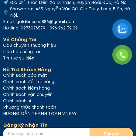
Địa chỉ: Thôn Dền, Xã Di Trạch, Huyện Hoài Đức, Hà Nội
Showroom: 465 Nguyễn Văn Cừ, Gia Thụy, Long Biên, Hà
Nội.
Email: goldensun6886@gmail.com
Hotline: 0973076579 - 096 962 39 29
Về Chúng Tôi
Câu chuyện thương hiệu
Liên hệ chúng tôi
Tin tức sự kiện
Hỗ Trợ Khách Hàng
Chính sách bảo mật
Chính sách đổi trả hàng
Chính sách kiểm hàng
Chính sách vận chuyển
Chính sách sỉ
Phương thức thanh toán
HƯỚNG DẪN THANH TOÁN VNPAY
Đăng Ký Nhận Tin
Đăng ký