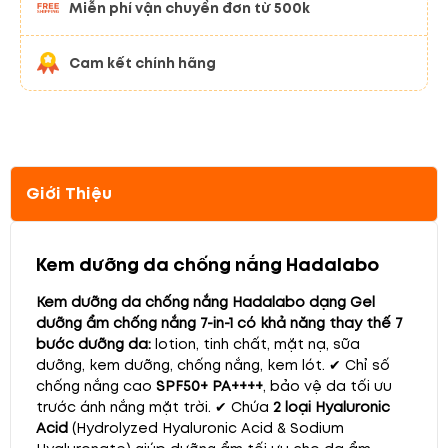
Miễn phí vận chuyển đơn từ 500k
Cam kết chính hãng
Giới Thiệu
Kem dưỡng da chống nắng Hadalabo
Kem dưỡng da chống nắng Hadalabo dạng Gel
dưỡng ẩm chống nắng 7-in-1
có khả năng thay thế 7
bước dưỡng da:
lotion, tinh chất, mặt nạ, sữa
dưỡng, kem dưỡng, chống nắng, kem lót.
✔ Chỉ số
chống nắng cao
SPF50+ PA++++
, bảo vệ da tối ưu
trước ánh nắng mặt trời.
✔ Chứa
2 loại Hyaluronic
Acid
(Hydrolyzed Hyaluronic Acid & Sodium