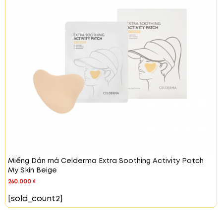
giãn và làm mát:
Sản phẩm mang lại cảm giác thư
giãn và tươi mới. Miếng dán làm mát da ngay lập
tức, thích hợp các hoạt động ngoài trời hoặc khi
đeo khẩu trang.
Miếng Dán má Celderma Extra Soothing Activity Patch
My Skin Beige
260.000
₫
[sold_count2]