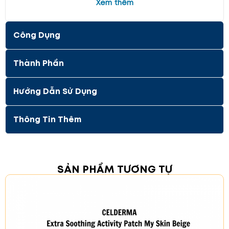
Xem thêm
Công Dụng
Thành Phần
Hướng Dẫn Sử Dụng
Công Dụng
Thông Tin Thêm
Làm dịu da:
Miếng dán giúp làm dịu da sau khi tiếp
xúc với ánh nắng mặt trời hoặc các tác động ngoài
trời. Sản phẩm mang lại hiệu ứng làm mát tức thì,
giúp da trở nên dễ chịu.
Bảo vệ da khỏi kích ứng:
SẢN PHẨM TƯƠNG TỰ
Sản phẩm giúp bảo vệ da khỏi bụi bẩn, tia UV và ô
nhiễm. Miếng dán bảo vệ da khỏi các tác nhân gây
hại từ môi trường bên ngoài.
Dưỡng ẩm và làm sáng
da:
Miếng dán cung cấp độ ẩm cho da, cải thiện độ
sáng và giảm thiểu nếp nhăn quanh vùng mắt và gò
má. Da sẽ trở nên mềm mại và mịn màng hơn.
Thư